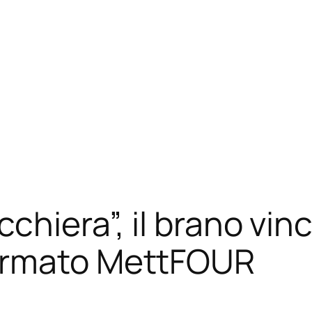
cchiera”, il brano vin
firmato MettFOUR