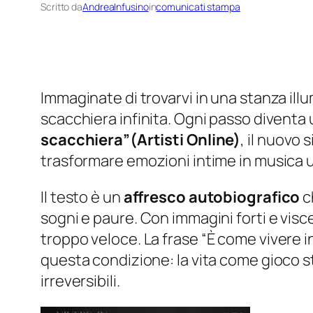
Scritto da
AndreaInfusino
in
comunicati stampa
Immaginate di trovarvi in una stanza illu
scacchiera infinita. Ogni passo diventa
scacchiera”(Artisti Online)
, il nuovo 
trasformare emozioni intime in musica u
Il testo è un
affresco autobiografico
c
sogni e paure. Con immagini forti e visc
troppo veloce. La frase
“È come vivere in
questa condizione: la vita come gioco s
irreversibili.