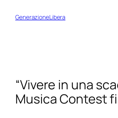
Vai
al
GenerazioneLibera
contenuto
“Vivere in una sca
Musica Contest 