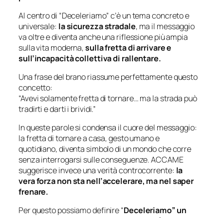
Al centro di “Deceleriamo” c’è un tema concreto e
universale:
la sicurezza stradale
, ma il messaggio
va oltre e diventa anche una riflessione più ampia
sulla vita moderna,
sulla fretta di arrivare e
sull’incapacità collettiva di rallentare.
Una frase del brano riassume perfettamente questo
concetto:
“Avevi solamente fretta di tornare… ma la strada può
tradirti e darti i brividi.”
In queste parole si condensa il cuore del messaggio:
la fretta di tornare a casa, gesto umano e
quotidiano, diventa simbolo di un mondo che corre
senza interrogarsi sulle conseguenze. ACCAME
suggerisce invece una verità controcorrente:
la
vera forza non sta nell’accelerare, ma nel saper
frenare.
Per questo possiamo definire “
Deceleriamo” un