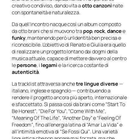
creativo condiviso, dando vita a
otto canzoni
nate
con spontaneità e naturalezza.
Da quell’incontro nacque così un album composto
da otto brani che si muovono tra
pop
,
rock
,
dance
e
funky
, mantenendo però un’identità ben precisa e
riconoscibile. L’obiettivo di Renato e Giulia era quello
di realizzare un progetto lontano dai dogmi della
musica attuale, capace di mettere davvero al centro
le
persone
, i
legami
e la ricerca costante di
autenticità
.
La tracklist attraversa anche
tre lingue diverse
—
italiano, inglese e spagnolo — contribuendo a
rendere il progetto ancora più aperto, internazionale
e sfaccettato. Si passa così da brani come
“Start To
Be Honest”
,
“Die For You”
,
“Come With Me”
,
“Meaning Of The Life”
,
“Another Day”
e
“Feeling Of
Freedom”
, fino all’energia latina di
“Amar La Vida”
e
all’intimità emotiva di
“Se Fossi Qui”
. Una varietà
linguistica che non appare mai forzata, ma che