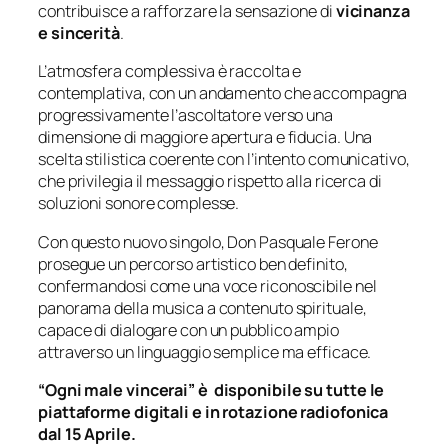
contribuisce a rafforzare la sensazione di
vicinanza
e sincerità
.
L’atmosfera complessiva è raccolta e
contemplativa, con un andamento che accompagna
progressivamente l’ascoltatore verso una
dimensione di maggiore apertura e fiducia. Una
scelta stilistica coerente con l’intento comunicativo,
che privilegia il messaggio rispetto alla ricerca di
soluzioni sonore complesse.
Con questo nuovo singolo, Don Pasquale Ferone
prosegue un percorso artistico ben definito,
confermandosi come una voce riconoscibile nel
panorama della musica a contenuto spirituale,
capace di dialogare con un pubblico ampio
attraverso un linguaggio semplice ma efficace.
“Ogni male vincerai” è
disponibile su tutte le
piattaforme digitali e in rotazione radiofonica
dal 15 Aprile.