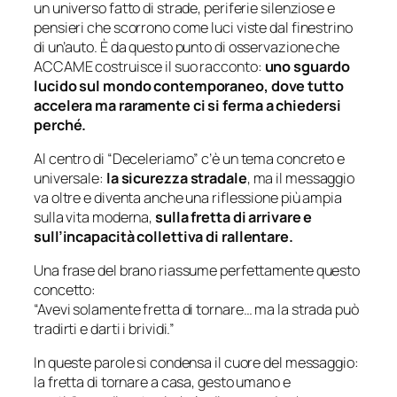
un universo fatto di strade, periferie silenziose e
pensieri che scorrono come luci viste dal finestrino
di un’auto. È da questo punto di osservazione che
ACCAME costruisce il suo racconto:
uno sguardo
lucido sul mondo contemporaneo, dove tutto
accelera ma raramente ci si ferma a chiedersi
perché.
Al centro di “Deceleriamo” c’è un tema concreto e
universale:
la sicurezza stradale
, ma il messaggio
va oltre e diventa anche una riflessione più ampia
sulla vita moderna,
sulla fretta di arrivare e
sull’incapacità collettiva di rallentare.
Una frase del brano riassume perfettamente questo
concetto:
“Avevi solamente fretta di tornare… ma la strada può
tradirti e darti i brividi.”
In queste parole si condensa il cuore del messaggio:
la fretta di tornare a casa, gesto umano e