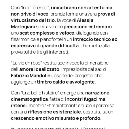
Con
“Indifférence”
,
unico brano senza testo ma
non privo di voce
, prende forma una vera
prova di
virtuosismo del trio
: la voce di
Alessia
Martegiani
si muove con
precisione estrema
in
uno
scat complesso e veloce
, dialogando con
fisarmonica e pianoforte in un
intreccio tecnico ed
espressivo di grande difficoltà
, che mette alla
prova tutti e tre gli interpreti.
“La vie en rose”
restituisce invece la dimensione
dell’
amore idealizzato
, impreziosita dal sax di
Fabrizio Mandolini
, ospite del progetto, che
aggiunge un
timbro caldo e avvolgente
.
Con
“Une belle histoire”
emerge una
narrazione
cinematografica
, fatta di
incontri fugaci ma
intensi
, mentre
“Et maintenant”
chiude il percorso
con una
riflessione esistenziale
, costruita su un
crescendo emotivo misurato e profondo
.