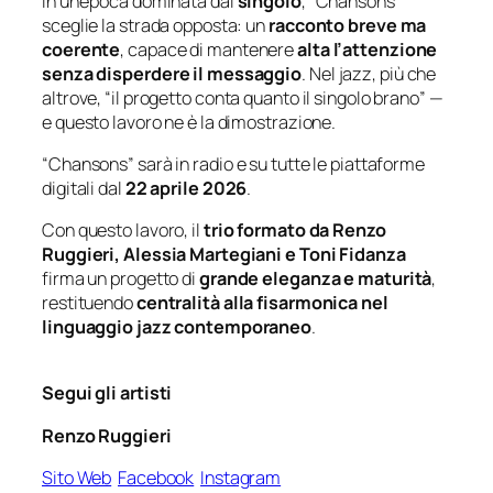
In un’epoca dominata dal
singolo
,
“Chansons”
sceglie la strada opposta: un
racconto breve ma
coerente
, capace di mantenere
alta l’attenzione
senza disperdere il messaggio
. Nel jazz, più che
altrove,
“il progetto conta quanto il singolo brano”
—
e questo lavoro ne è la dimostrazione.
“Chansons”
sarà in radio e su tutte le piattaforme
digitali dal
22 aprile 2026
.
Con questo lavoro, il
trio formato da Renzo
Ruggieri, Alessia Martegiani e Toni Fidanza
firma un progetto di
grande eleganza e maturità
,
restituendo
centralità alla fisarmonica nel
linguaggio jazz contemporaneo
.
Segui gli artisti
Renzo Ruggieri
Sito Web
Facebook
Instagram