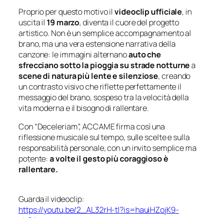
Proprio per questo motivo il
videoclip ufficiale
, in
uscita il
19 marzo
, diventa il cuore del progetto
artistico. Non è un semplice accompagnamento al
brano, ma una vera estensione narrativa della
canzone: le immagini alternano
auto che
sfrecciano sotto la pioggia su strade notturne
a
scene di natura più lente e silenziose
, creando
un contrasto visivo che riflette perfettamente il
messaggio del brano, sospeso tra la velocità della
vita moderna e il bisogno di rallentare.
Con “Deceleriam”, ACCAME firma così una
riflessione musicale sul tempo, sulle scelte e sulla
responsabilità personale, con un invito semplice ma
potente:
a volte il gesto più coraggioso è
rallentare.
Guarda il videoclip:
https://youtu.be/2_AL32rH-tI?is=hauiHZojK9-