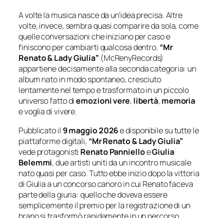
A volte la musica nasce da un’idea precisa. Altre
volte, invece, sembra quasi comparire da sola, come
quelle conversazioni che iniziano per caso e
finiscono per cambiarti qualcosa dentro.
“Mr
Renato & Lady Giulia”
(McRenyRecords)
appartiene decisamente alla seconda categoria: un
album nato in modo spontaneo, cresciuto
lentamente nel tempo e trasformato in un piccolo
universo fatto di
emozioni vere
,
libertà
,
memoria
e voglia di vivere.
Pubblicato il
9 maggio 2026
e disponibile su tutte le
piattaforme digitali,
“Mr Renato & Lady Giulia”
vede protagonisti
Renato Panniello
e
Giulia
Belemmi
, due artisti uniti da un incontro musicale
nato quasi per caso. Tutto ebbe inizio dopo la vittoria
di Giulia a un concorso canoro in cui Renato faceva
parte della giuria: quello che doveva essere
semplicemente il premio per la registrazione di un
brano si trasformò rapidamente in un percorso