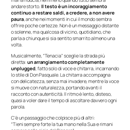
andare storto.
Il testo è un incoraggiamento
continuo a restare saldi, a credere, a non avere
paura
, anche nei momenti in cui il mondo sembra
offrire poche certezze. Non è un messaggio distante
o solenne, ma qualcosa di vicino, quotidiano, che
parla a chiunque si sia sentito smarrito almeno una
volta.
Musicalmente,
“Tenacia”
sceglie la strada più
diretta:
un arrangiamento completamente
unplugged
, fatto solo di voce e chitarra, incarnando
lo stile di Don Pasquale. La chitarra accompagna
con delicatezza, senza mai invadere, mentre la voce
si muove con naturalezza, portando avanti il
racconto con autenticità. Il ritmo è lento, disteso,
quasi a voler dare il tempo di ascoltare davvero ogni
parola.
C’è un passaggio che colpisce più di altri:
“Tieni sempre forte la tua mano nella Sua e rimani