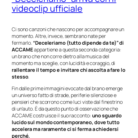
videoclip ufficiale
Ci sono canzoni che nascono per accompagnare un
momento. Altre, invece, sembrano nate per
fermarlo.
“Deceleriamo (tutto dipende da te)” di
ACCAME
appartiene a questa seconda categoria:
un brano che non corre dietro alla musica del
momento ma sceglie, con lucidità e coraggio, di
rallentare il tempo e invitare chi ascolta a fare lo
stesso
.
Fin dalle prime immagini evocate dal brano emerge
un universo fatto di strade, periferie silenziose e
pensieri che scorrono come luci viste dal finestrino
di un’auto. È da questo punto di osservazione che
ACCAME costruisce il suo racconto:
uno sguardo
lucido sul mondo contemporaneo, dove tutto
accelera ma raramente ci si ferma a chiedersi
perché.