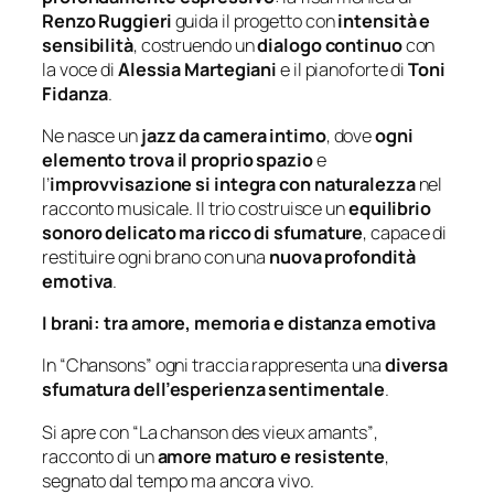
Renzo Ruggieri
guida il progetto con
intensità e
sensibilità
, costruendo un
dialogo continuo
con
la voce di
Alessia Martegiani
e il pianoforte di
Toni
Fidanza
.
Ne nasce un
jazz da camera intimo
, dove
ogni
elemento trova il proprio spazio
e
l’
improvvisazione si integra con naturalezza
nel
racconto musicale. Il trio costruisce un
equilibrio
sonoro delicato ma ricco di sfumature
, capace di
restituire ogni brano con una
nuova profondità
emotiva
.
I brani: tra amore, memoria e distanza emotiva
In
“Chansons”
ogni traccia rappresenta una
diversa
sfumatura dell’esperienza sentimentale
.
Si apre con
“La chanson des vieux amants”
,
racconto di un
amore maturo e resistente
,
segnato dal tempo ma ancora vivo.