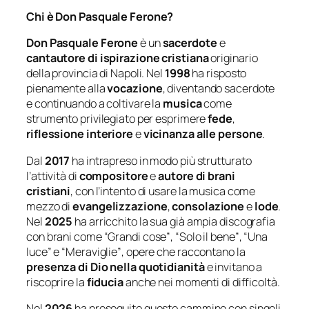
Chi è Don Pasquale Ferone?
Don Pasquale Ferone
è un
sacerdote
e
cantautore di ispirazione cristiana
originario
della provincia di Napoli. Nel
1998
ha risposto
pienamente alla
vocazione
, diventando sacerdote
e continuando a coltivare la
musica
come
strumento privilegiato per esprimere
fede
,
riflessione interiore
e
vicinanza alle persone
.
Dal
2017
ha intrapreso in modo più strutturato
l’attività di
compositore
e
autore di brani
cristiani
, con l’intento di usare la musica come
mezzo di
evangelizzazione
,
consolazione
e
lode
.
Nel
2025
ha arricchito la sua già ampia discografia
con brani come
“Grandi cose”
,
“Solo il bene”
,
“Una
luce”
e
“Meraviglie”
, opere che raccontano la
presenza di Dio nella quotidianità
e invitano a
riscoprire la
fiducia
anche nei momenti di difficoltà.
Nel
2026
ha proseguito questo cammino con singoli