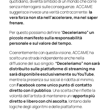
quotidiano, diventa simbolo di un mondo che corre
senza interrogarsi sulle conseguenze. ACCAME
suggerisce invece una verità controcorrente:
la
vera forza non sta nell’accelerare, ma nel saper
frenare.
Per questo possiamo definire “
Deceleriamo” un
piccolo manifesto sulla responsabilità
personale e sul valore del tempo.
Coerentemente con questa visione, ACCAME ha
scelto una strada indipendente anche nella
diffusione del suo singolo:
“Deceleriamo” non sarà
distribuito sulle piattaforme di streaming ma
sarà disponibile esclusivamente su YouTube
,
mentre la presenza sui social è ridotta al minimo,
con
Facebook come unico punto di contatto
diretto con il pubblico
. Una scelta che riflette la
volontà dell’artista di mantenere un r
apporto più
diretto e libero con chi ascolta
, lontano dalle
logiche degli algoritmi e delle piattaforme.