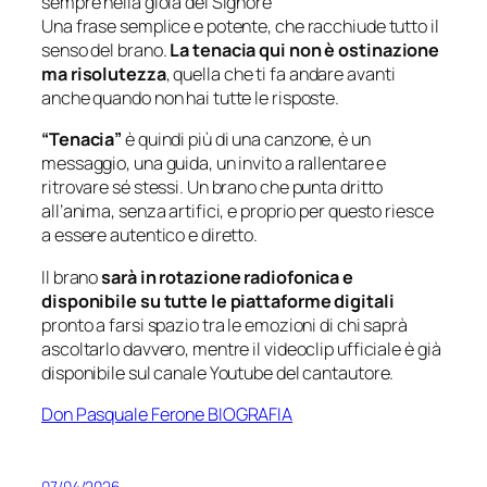
sempre nella gioia del Signore”
Una frase semplice e potente, che racchiude tutto il
senso del brano.
La tenacia qui non è ostinazione
ma risolutezza
, quella che ti fa andare avanti
anche quando non hai tutte le risposte.
“Tenacia”
è quindi più di una canzone, è un
messaggio, una guida, un invito a rallentare e
ritrovare sé stessi. Un brano che punta dritto
all’anima, senza artifici, e proprio per questo riesce
a essere autentico e diretto.
Il brano
sarà in rotazione radiofonica e
disponibile su tutte le piattaforme digitali
pronto a farsi spazio tra le emozioni di chi saprà
ascoltarlo davvero, mentre il videoclip ufficiale è già
disponibile sul canale Youtube del cantautore.
Don Pasquale Ferone BIOGRAFIA
07/04/2026