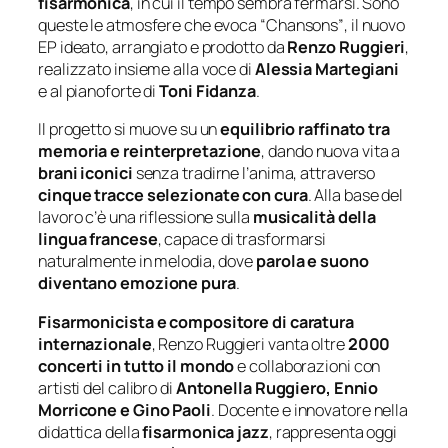
fisarmonica
, in cui il tempo sembra fermarsi. Sono
queste le atmosfere che evoca
“Chansons”
, il nuovo
EP ideato, arrangiato e prodotto da
Renzo Ruggieri
,
realizzato insieme alla voce di
Alessia Martegiani
e al pianoforte di
Toni Fidanza
.
Il progetto si muove su un
equilibrio raffinato tra
memoria e reinterpretazione
, dando nuova vita a
brani iconici
senza tradirne l’anima, attraverso
cinque tracce selezionate con cura
. Alla base del
lavoro c’è una riflessione sulla
musicalità della
lingua francese
, capace di trasformarsi
naturalmente in melodia, dove
parola e suono
diventano emozione pura
.
Fisarmonicista e compositore di caratura
internazionale
, Renzo Ruggieri vanta oltre
2000
concerti in tutto il mondo
e collaborazioni con
artisti del calibro di
Antonella Ruggiero, Ennio
Morricone e Gino Paoli
. Docente e innovatore nella
didattica della
fisarmonica jazz
, rappresenta oggi