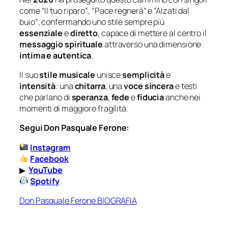
come
“Il tuo riparo”
,
“Pace regnerà”
e
“Alzati dal
buio”
, confermando uno stile sempre più
essenziale
e
diretto
, capace di mettere al centro il
messaggio spirituale
attraverso una dimensione
intima e autentica
.
Il suo
stile musicale
unisce
semplicità
e
intensità
: una
chitarra
, una
voce sincera
e testi
che parlano di
speranza
,
fede
e
fiducia
anche nei
momenti di maggiore fragilità.
Segui Don Pasquale Ferone:
Instagram
Facebook
▶
YouTube
Spotify
Don Pasquale Ferone BIOGRAFIA