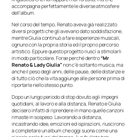
accompagna perfettamente le diverse atmosfere
dell’album.
Nel corso del tempo, Renato aveva già realizzato
diversi progetti che gli avevano dato soddisfazione,
mentre Giulia continuò a fare esperienze musicali,
ognuno con la propria storia ed il proprio percorso
artistico. Eppure questo progetto riuscì a stimolarli
in modo particolare. Forse perché dentro
“Mr
Renato & Lady Giulia”
non c’è soltanto musica, ma
anche il peso degli anni, delle pause, delle distanze e
di tutto ciò che la vita aggiunge alle persone prima di
riportarle nello stesso punto.
Dopo un lungo periodo di stop dovuto agli impegni
quotidiani, al lavoro e alla distanza, Renato e Giulia
decisero infatti di riprendere in mano quelle canzoni
rimaste in sospeso. Lavorando a distanza,
incastrando idee, emozioni ed ispirazioni, riuscirono
a completare un album che oggi suona come una