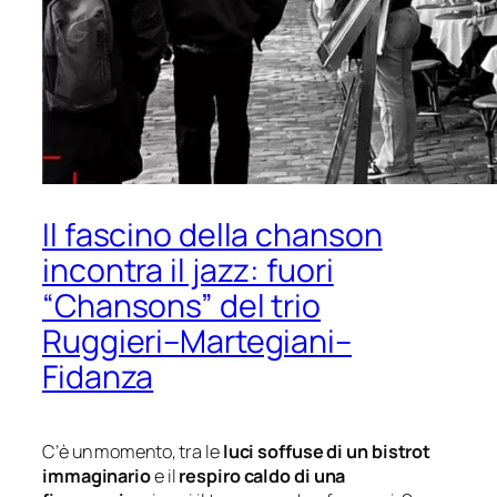
Il fascino della chanson
incontra il jazz: fuori
“Chansons” del trio
Ruggieri–Martegiani–
Fidanza
C’è un momento, tra le
luci soffuse di un bistrot
immaginario
e il
respiro caldo di una