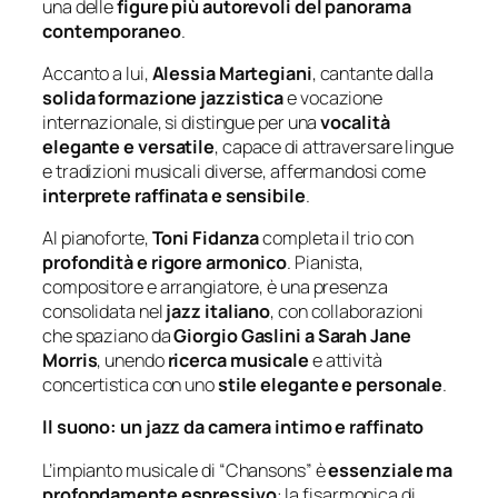
una delle
figure più autorevoli del panorama
contemporaneo
.
Accanto a lui,
Alessia Martegiani
, cantante dalla
solida formazione jazzistica
e vocazione
internazionale, si distingue per una
vocalità
elegante e versatile
, capace di attraversare lingue
e tradizioni musicali diverse, affermandosi come
interprete raffinata e sensibile
.
Al pianoforte,
Toni Fidanza
completa il trio con
profondità e rigore armonico
. Pianista,
compositore e arrangiatore, è una presenza
consolidata nel
jazz italiano
, con collaborazioni
che spaziano da
Giorgio Gaslini a Sarah Jane
Morris
, unendo
ricerca musicale
e attività
concertistica con uno
stile elegante e personale
.
Il suono: un jazz da camera intimo e raffinato
L’impianto musicale di
“Chansons”
è
essenziale ma
profondamente espressivo
: la fisarmonica di