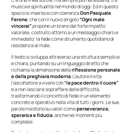
C’è una linea sottile, ma sempre più necessaria, tra
musica e spiritualità nel mondo di oggi. Ed in questo
spazio si inserisce con coerenza
Don Pasquale
Ferone
, che con il nuovo singolo
“Ogni male
vincerai”
propone un brano dal forte impatto
valoriale, costruito attorno a un messaggio chiaro e
immediato: la fede come strumento quotidiano di
resistenza al male.
Il testo si sviluppa attraverso una struttura semplice
e chiara, puntando su un linguaggio diretto che
richiama la dimensione della
riflessione personale
e della preghiera moderna
. L’autore invita
l’ascoltatore a vivere con
“la pace dentro il cuore”
e a non lasciarsi sopraffare dalle difficoltà,
trasformando il concetto di fede in un elemento
concreto e operativo nella vita di tutti i giorni. Le sue
parole insistono su valori come
perseveranza,
speranza e fiducia
, anche nei momenti più
complessi.