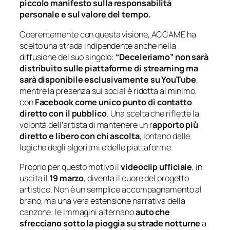
piccolo manifesto sulla responsabilità
personale e sul valore del tempo.
Coerentemente con questa visione, ACCAME ha
scelto una strada indipendente anche nella
diffusione del suo singolo:
“Deceleriamo” non sarà
distribuito sulle piattaforme di streaming ma
sarà disponibile esclusivamente su YouTube
,
mentre la presenza sui social è ridotta al minimo,
con
Facebook come unico punto di contatto
diretto con il pubblico
. Una scelta che riflette la
volontà dell’artista di mantenere un r
apporto più
diretto e libero con chi ascolta
, lontano dalle
logiche degli algoritmi e delle piattaforme.
Proprio per questo motivo il
videoclip ufficiale
, in
uscita il
19 marzo
, diventa il cuore del progetto
artistico. Non è un semplice accompagnamento al
brano, ma una vera estensione narrativa della
canzone: le immagini alternano
auto che
sfrecciano sotto la pioggia su strade notturne
a