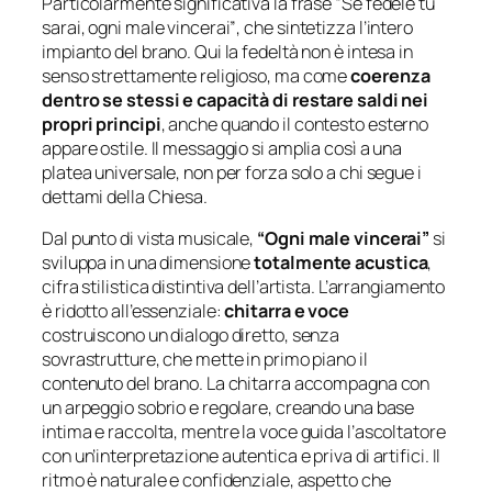
Particolarmente significativa la frase
“Se fedele tu
sarai, ogni male vincerai”
, che sintetizza l’intero
impianto del brano. Qui la fedeltà non è intesa in
senso strettamente religioso, ma come
coerenza
dentro se stessi e capacità di restare saldi nei
propri principi
, anche quando il contesto esterno
appare ostile. Il messaggio si amplia così a una
platea universale, non per forza solo a chi segue i
dettami della Chiesa.
Dal punto di vista musicale,
“Ogni male vincerai”
si
sviluppa in una dimensione
totalmente acustica
,
cifra stilistica distintiva dell’artista. L’arrangiamento
è ridotto all’essenziale:
chitarra e voce
costruiscono un dialogo diretto, senza
sovrastrutture, che mette in primo piano il
contenuto del brano. La chitarra accompagna con
un arpeggio sobrio e regolare, creando una base
intima e raccolta, mentre la voce guida l’ascoltatore
con un’interpretazione autentica e priva di artifici. Il
ritmo è naturale e confidenziale, aspetto che