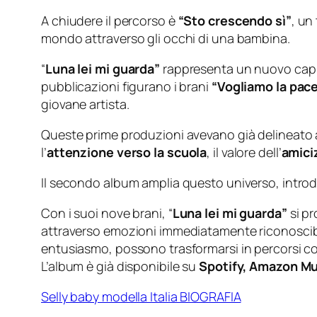
A chiudere il percorso è
“Sto crescendo sì”
, un
mondo attraverso gli occhi di una bambina.
“
Luna lei mi guarda”
rappresenta un nuovo capito
pubblicazioni figurano i brani
“Vogliamo la pac
giovane artista.
Queste prime produzioni avevano già delineato alc
l’
attenzione verso la scuola
, il valore dell’
amici
Il secondo album amplia questo universo, introduc
Con i suoi nove brani, “
Luna lei mi guarda”
si pr
attraverso emozioni immediatamente riconoscibili
entusiasmo, possono trasformarsi in percorsi co
L’album è già disponibile su
Spotify, Amazon Mu
Selly baby modella Italia BIOGRAFIA