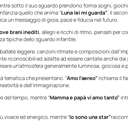
ntre sotto il suo sguardo prendono forma sogni, giochi, 
infanzia quello che anima “
Luna lei mi guarda”
, il sec
ica un messaggio di gioia, pace e fiducia nel futuro.
ove brani inediti
, allegri e ricchi di ritmo, pensati per 
za tipiche dello sguardo infantile.
a ballate leggere, canzoni ritmate e composizioni dall’i
te riconoscibili ed adatte ad essere cantate anche dai pi
 creare un’atmosfera generalmente luminosa, giocosa e p
età tematica che presentano. “
Amo l’aereo”
richiama il f
creatività e dell’immaginazione.
re del tempo, mentre “
Mamma e papà vi amo tanto”
int
ù vivace ed energico, mentre “
Io sono una star”
raccont