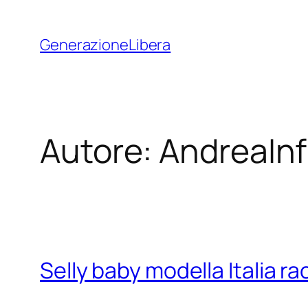
Vai
al
GenerazioneLibera
contenuto
Autore:
AndreaInf
Selly baby modella Italia ra