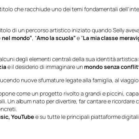
 titolo che racchiude uno dei temi fondamentali dell’inte
lo di un percorso artistico iniziato quando Selly aveva
e nel mondo”
, “
Amo la scuola”
e “
La mia classe meravi
uni degli elementi centrali della sua identità artistica:
zia
e il desiderio di immaginare un
mondo senza conflit
endo nuove sfumature legate alla famiglia, al viaggio, all
opone come un progetto rivolto a grandi e piccini, capace
. Un album nato per divertire, far cantare e ricordare 
ncreti.
sic, YouTube
e su tutte le principali piattaforme digitali