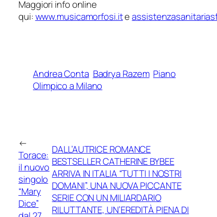
Maggiori info online
qui:
www.musicamorfosi.it
e
assistenzasanitariasf
Andrea Conta
Badrya Razem
Piano
Olimpico a Milano
←
DALL’AUTRICE ROMANCE
Torace:
BESTSELLER CATHERINE BYBEE
il nuovo
ARRIVA IN ITALIA “TUTTI I NOSTRI
singolo
DOMANI”, UNA NUOVA PICCANTE
“Mary
SERIE CON UN MILIARDARIO
Dice”
RILUTTANTE, UN’EREDITÀ PIENA DI
dal 27