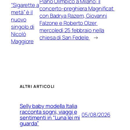
Piano Olimpico a Milano: il
“Sigarette a
concerto-preghiera Magnificat
metà” è il
con Badrya Razem, Giovanni
nuovo
Falzone e Roberto Olzer
singolo di
mercoledì 25 febbraio nella
Nicolò
chiesa di San Fedele
→
Maggiore
ALTRI ARTICOLI
Selly baby modella Italia
racconta sogni, viaggi e
05/08/2026
sentimenti in “Luna lei mi
guarda”