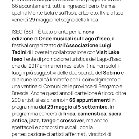
66 appuntamenti,
tutti a ingresso libero, tranne
quelli a Monte Isola e sull’Isola di Loreto.
Il via a Iseo
venerdì 29 maggio nel segno della lirica
ISEO (BS) – È tutto pronto per la
nona
edizione
di
Onde musicali sul Lago d’Iseo
, il
festival organizzato dall’
Associazione Luigi
Tadini
di Lovere in collaborazione con
Visit Lake
Iseo
, l’ente di promozione turistica del Lago d’Iseo,
che dal 2017 anima nei mesi estivi (ma non solo) i
luoghi più suggestivi delle due sponde del
Sebino
e
di alcune località limitrofe con il coinvolgimento di
una ventina di Comuni delle province di Bergamo e
Brescia. Anche quest’anno il cartellone è ricco: oltre
200 artisti si esibiranno in
66
appuntamenti
in
programma
dal 29 maggio
al
5 settembre
. In
programma concerti di
lirica
, cameristica, sacra,
antica, jazz, tango
e
crossover
, ma anche
spettacoli e
concorsi musicali, con la
partecipazione di artisti affermati, vincitori di