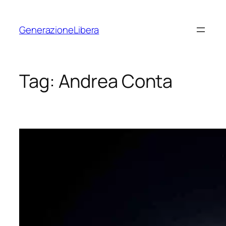
Vai
al
GenerazioneLibera
contenuto
Tag:
Andrea Conta