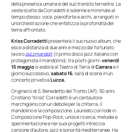
della presenza umana e del suo transito terrestre. La
veste scelta da Corradetti è solenne e minimale al
tempo stesso: voce, pianoforte e archi, arrangiati in
un’orchestrazione che enfatizza la profondità del
tema affrontato.
Kriss Corradetti
presenterà il suo nuovo album, che
esce a distanza di due anni e mezzo dal fortunato
lavoro
Jazzmandoit
(il primo disco jazz italiano con
protagonista il mandolino), tra pochi giorni:
venerdì
15 maggio
si esibirà al Teatro di Terra di
Carrara
e il
giorno successivo,
sabato 16
, sarà di scena in un
concerto privato a
Lucca.
Originario di S. Benedetto del Tronto (AP), 50 anni,
Cristiano “Kriss” Corradetti è un cantautore
marchigiano con un debole per la chitarra, il
mandolino e la composizione. Laureato con lode in
Composizione Pop-Rock, unisce ricerca, melodia e
sperimentazione e nei suoi progetti intreccia
canzone d’autore, jazz e sonorità mediterranee. Ha