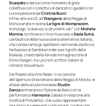
Scarpato
e danza come momento di gioia
collettiva con il collettivo di danzatrici guidato con
cura e passione da
Cristina Bucci
.
Infine, alle ore 23, all’
Orangerie
della Reggia di
Monza andrà in scena
La tigre di Mompracem
,
monologo “a due voci e strumenti vari” con
Michele
Monina
, scrittore e critico musicale, e
Dada Sutra
,
cantautrice della nuova scena alternativa italiana,
che condurranno gli spettatori nel mondo esotico e
fantasioso di Sandokan e dei suoi tigrotti della
Malesia, creato dalla fervida immaginazione di
Emilio Salgari, tra i più noti scrittori italiani di
romanzi d’avventura.
Dal Roseto alla Villa Reale: in occasione
dell’apertura straordinaria della Reggia di Monza, le
allieve della scuola monzese
Studio
Danza
animeranno il Salone da Ballo con la
performance
Harmonía
(ideata in relazione alla
mostra di Pistoletto), che vuole rappresentare
l’equilibrio tra elementi contrastanti, l’ordine che