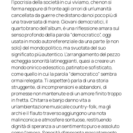
l’ipocrisia della società in cui viviamo, che non si
ferma neppure di fronte agli orrori di un’umanità
cancellata da guerre che distano da noi poco più di
una traversata di mare.
Giovani democratici
, il
quarto brano dell’album, è una riflessione amara sul
senso profondo della parola “democratico”, oggi
usata in modo autoreferenziale da una parte (e non
solo) del mondo politico, ma svuotata del suo
significato più autentico. L’arrangiamento del pezzo
echeggia sonorità latineggianti, quasi a creare un
mondo onirico ed esotico, patinato e sofisticato,
come quello in cui la parola “democratico” sembra
ormai relegata.
Ti aspetterò
parla di una storia
struggente, di incomprensioni e abbandoni, di
promesse non mantenute e di un amore finito troppo
in fretta. Chitarra e banjo danno vita a
un’ambientazione musicale country-folk, ma gli
archi e il flauto traverso aggiungono una nota
malinconica e atmosfere sontuose, restituendo
dignità di speranza a un sentimento puro e assoluto
come l’amore. Sonorità d’impronta marcatamente