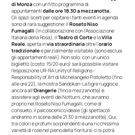
di Monza
con un fitto programma di
appuntamenti
dalle ore 18.30 a mezzanotte.
Gli spazi scelti per ospitare i tanti eventi in agenda
sono di rara suggestione: il
Roseto Niso
Fumagalli
(in collaborazione con l’Associazione
Italiana della Rosa), il
Teatro di Corte
e la
Villa
Reale
, aperta in
via straordinaria
oltre l’
orario
tradizionale
e parzialmente visitabile (sono esclusi
gli appartamenti reali). Non solo: con un unico
biglietto
(costo: 15/20 euro)
sarà possibile visitare
l’esposizione
UR-RA Unity of
Religions
–
Responsibility
of Art
di Michelangelo Pistoletto (fino
alle ore 22), la mostra
Sandokan-La tigre ruggisce
ancora
all’
Orangerie
(fino a mezzanotte) e
assistere agli eventi dei Notturni, che avranno
proprio nel Roseto Niso Fumagalli, come di
consueto, il palcoscenico ideale (gli spettacoli
andranno in scena dalle 21.30 a mezzanotte). Qui,
tra colori e profumi sorprendenti e una ricchissima
varietà di rose nel pieno della fioritura, ci si potrà