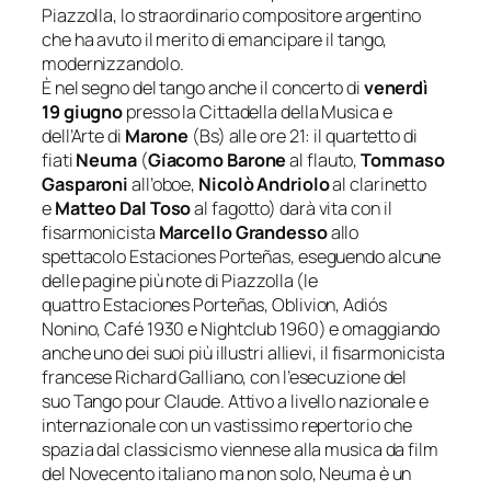
Piazzolla, lo straordinario compositore argentino
che ha avuto il merito di emancipare il tango,
modernizzandolo.
È nel segno del tango anche il concerto di
venerdì
19 giugno
presso la Cittadella della Musica e
dell’Arte di
Marone
(Bs) alle ore 21: il quartetto di
fiati
Neuma
(
Giacomo Barone
al flauto,
Tommaso
Gasparoni
all’oboe,
Nicolò Andriolo
al clarinetto
e
Matteo Dal Toso
al fagotto) darà vita con il
fisarmonicista
Marcello Grandesso
allo
spettacolo
Estaciones Porteñas
, eseguendo alcune
delle pagine più note di Piazzolla (le
quattro
Estaciones Porteñas
,
Oblivion
,
Adiós
Nonino,
Café 1930
e
Nightclub 1960
) e omaggiando
anche uno dei suoi più illustri allievi, il fisarmonicista
francese Richard Galliano, con l’esecuzione del
suo
Tango pour Claude
. Attivo a livello nazionale e
internazionale con un vastissimo repertorio che
spazia dal classicismo viennese alla musica da film
del Novecento italiano ma non solo, Neuma è un