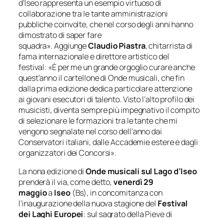
d’Iseo
rappresenta un esempio virtuoso di
collaborazione tra le tante amministrazioni
pubbliche coinvolte, che nel corso degli anni hanno
dimostrato di saper fare
squadra».
Aggiunge
Claudio Piastra
, chitarrista di
fama internazionale e direttore artistico del
festival:
«È per me un grande orgoglio curare anche
quest’anno il cartellone di
Onde musicali
, che fin
dalla prima edizione dedica particolare attenzione
ai giovani esecutori di talento. Visto l’alto profilo dei
musicisti, diventa sempre più impegnativo il compito
di selezionare le formazioni tra le tante che mi
vengono segnalate nel corso dell’anno dai
Conservatori italiani, dalle Accademie estere e dagli
organizzatori dei Concorsi».
La nona edizione di
Onde musicali sul Lago d’Iseo
prenderà il via, come detto,
venerdì 29
maggio
a
Iseo
(Bs), in concomitanza con
l’inaugurazione della nuova stagione del
Festival
dei Laghi Europei
: sul sagrato della Pieve di