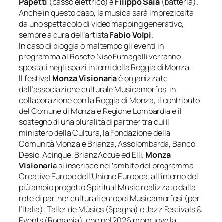
Papetti
(basso elettrico) e
Filippo S
ala
(batteria).
Anche in questo caso, la musica sarà impreziosita
da uno spettacolo di video mapping generativo,
sempre a cura dell’artista
Fabio Volpi
.
In caso di pioggia o maltempo gli eventi in
programma al Roseto Niso Fumagalli verranno
spostati negli spazi interni della Reggia di Monza.
Il festival
Monza Visionaria
è organizzato
dall’associazione culturale Musicamorfosi in
collaborazione con la Reggia di Monza, il contributo
del Comune di Monza e Regione Lombardia e il
sostegno di una pluralità di partner tra cui il
ministero della Cultura, la Fondazione della
Comunità Monza e Brianza, Assolombarda, Banco
Desio, Acinque, BrianzAcque ed Elli.
Monza
Visionaria
si inserisce nell’ambito del programma
Creative Europe dell’Unione Europea, all’interno del
più ampio progetto Spiritual Music realizzato dalla
rete di partner culturali europei Musicamorfosi (per
l’Italia), Taller de Músics (Spagna) e Jazz Festivals &
Events (Romania), che nel 2026 promuove la