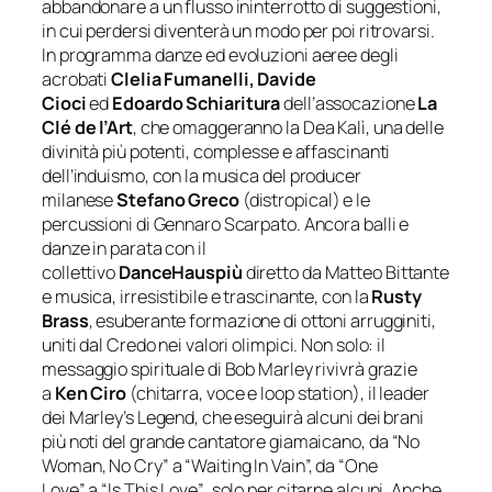
abbandonare a un flusso ininterrotto di suggestioni,
in cui perdersi diventerà un modo per poi ritrovarsi.
In programma danze ed evoluzioni aeree degli
acrobati
Clelia Fumanelli, Davide
Cioci
ed
Edoardo Schiaritura
dell’assocazione
La
Clé de l’Art
, che omaggeranno la Dea Kalì, una delle
divinità più potenti, complesse e affascinanti
dell’induismo, con la musica del producer
milanese
Stefano Greco
(distropical) e le
percussioni di Gennaro Scarpato. Ancora balli e
danze in parata con il
collettivo
DanceHauspiù
diretto da Matteo Bittante
e musica, irresistibile e trascinante, con la
Rusty
Brass
, esuberante formazione di ottoni arrugginiti,
uniti dal Credo nei valori olimpici. Non solo: il
messaggio spirituale di Bob Marley rivivrà grazie
a
Ken Ciro
(chitarra, voce e loop station), il leader
dei Marley’s Legend, che eseguirà alcuni dei brani
più noti del grande cantatore giamaicano, da
“No
Woman, No Cry”
a
“
Waiting
In Vain”,
da
“One
Love”
a
“
Is
This
Love”
, solo per citarne alcuni. Anche