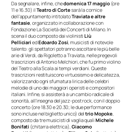
Da segnalare, infine, che
domenica 17 maggio
(ore
11 e 16.30) il
Teatro di Corte
sarà la cornice
dell’appuntamento intitolato
Traviata e altre
fantasie
, organizzato in collaborazione con
Fondazione La Società dei Concerti di Milano. In
scena il duo composto dai violinisti
Liù
Pelliciari
ed
Edoardo Zosi
, musicisti di notevole
talento: gli spettatori potranno ascoltare le più belle
arie di Verdi, da Rigoletto a Traviata, nelle pregevoli
trascrizioni di Antonio Melchiori, che fu primo violino
del Teatro alla Scala ai tempi verdiani. Queste
trascrizioni restituiscono virtuosismo e delicatezza,
valorizzando ogni sfumatura lirica delle celebri
melodie di uno dei maggiori operisti e compositori
italiani. Infine, si assisterà a un cambio radicale di
sonorità, all’insegna del jazz-post rock, con il doppio
concerto
(ore 18.30 e 20.30; le due
performance
sono incluse nel biglietto unico
)
del
trio
Mopoke
,
composto da tre musicisti di vaglia quali
Michele
Bonifati
(chitarra elettrica),
Giacomo