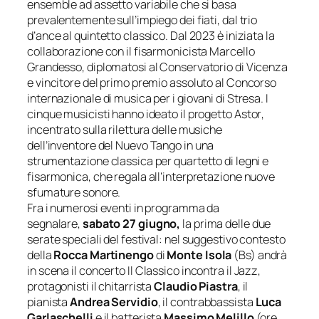
ensemble ad assetto variabile che si basa
prevalentemente sull’impiego dei fiati, dal trio
d’ance al quintetto classico. Dal 2023 è iniziata la
collaborazione con il fisarmonicista Marcello
Grandesso, diplomatosi al Conservatorio di Vicenza
e vincitore del primo premio assoluto al Concorso
internazionale di musica per i giovani di Stresa. I
cinque musicisti hanno ideato il progetto
Astor
,
incentrato sulla rilettura delle musiche
dell’inventore del
Nuevo Tango
in una
strumentazione classica per quartetto di legni e
fisarmonica, che regala all’interpretazione nuove
sfumature sonore.
Fra i numerosi eventi in programma da
segnalare,
sabato 27 giugno,
la prima delle due
serate speciali del festival: nel suggestivo contesto
della
Rocca Martinengo
di
Monte Isola
(Bs) andrà
in scena il concerto
Il Classico incontra il Jazz
,
protagonisti il chitarrista
Claudio Piastra
, il
pianista
Andrea Servidio
, il contrabbassista
Luca
Garlaschelli
e il batterista
Massimo Melillo
(ore