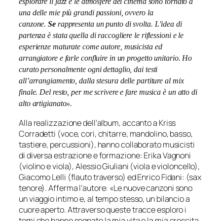
esplorare il jazz e le atmosfere del cinema sono tornato a
una delle mie più grandi passioni, ovvero la
canzone.
Se
rappresenta un punto di svolta. L’idea di
partenza è stata quella di raccogliere le riflessioni e le
esperienze maturate come autore, musicista ed
arrangiatore e farle confluire in un progetto unitario. Ho
curato personalmente ogni dettaglio, dai testi
all’arrangiamento, dalla stesura delle partiture al mix
finale. Del resto, per me scrivere e fare musica è un atto di
alto artigianato».
Alla realizzazione dell’album, accanto a Kriss
Corradetti (voce, cori, chitarre, mandolino, basso,
tastiere, percussioni), hanno collaborato musicisti
di diversa estrazione e formazione: Erika Vagnoni
(violino e viola), Alessio Giuliani (viola e violoncello),
Giacomo Lelli (flauto traverso) ed Enrico Fidani: (sax
tenore). Afferma l’autore:
«Le nuove canzoni sono
un viaggio intimo e, al tempo stesso, un bilancio a
cuore aperto. Attraverso queste tracce esploro i
temi che hanno segnato la mia vita e la mia crescita,