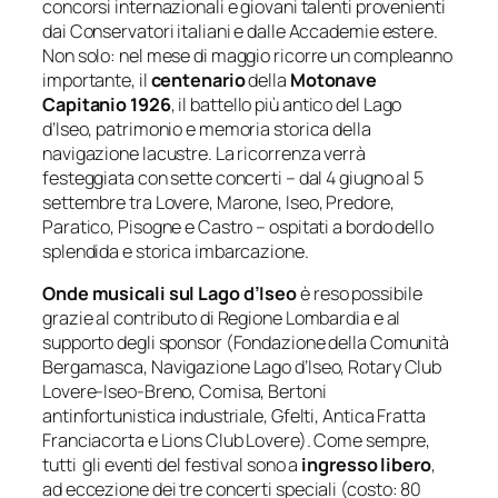
concorsi internazionali e giovani talenti provenienti
dai Conservatori italiani e dalle Accademie estere.
Non solo: nel mese di maggio ricorre un compleanno
importante, il
centenario
della
Motonave
Capitanio 1926
, il battello più antico del Lago
d’Iseo, patrimonio e memoria storica della
navigazione lacustre. La ricorrenza verrà
festeggiata con sette concerti – dal 4 giugno al 5
settembre tra Lovere, Marone, Iseo, Predore,
Paratico, Pisogne e Castro – ospitati a bordo dello
splendida e storica imbarcazione.
Onde musicali sul Lago d’Iseo
è reso possibile
grazie al contributo di Regione Lombardia e al
supporto degli sponsor (Fondazione della Comunità
Bergamasca, Navigazione Lago d’Iseo, Rotary Club
Lovere-Iseo-Breno, Comisa, Bertoni
antinfortunistica industriale, Gfelti, Antica Fratta
Franciacorta e Lions Club Lovere). Come sempre,
tutti gli eventi del festival sono a
ingresso libero
,
ad eccezione dei tre concerti speciali
(costo: 80