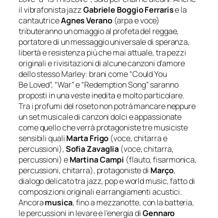
il vibrafonista jazz
Gabriele Boggio Ferraris
e la
cantautrice
Agnes Verano
(arpa e voce)
tributeranno un omaggio al profeta del reggae,
portatore di un messaggio universale di speranza,
libertà e resistenza più che mai attuale, tra pezzi
originali e rivisitazioni di alcune canzoni d’amore
dello stesso Marley: brani come
“
Could
You
Be
Loved
”, “War” e “
Redemption
Song”
saranno
proposti in una veste inedita e molto particolare.
Tra i profumi del roseto non potrà mancare neppure
un set musicale di canzoni dolci e appassionate
come quello che verrà protagoniste tre musiciste
sensibili quali
Marta Frigo
(voce, chitarra e
percussioni),
Sofia Zavaglia
(voce, chitarra,
percussioni) e
Martina Campi
(flauto, fisarmonica,
percussioni, chitarra), protagoniste di
Março
,
dialogo delicato tra jazz, pop e world music, fatto di
composizioni originali e arrangiamenti acustici.
Ancora
musica
, fino a mezzanotte, con la batteria,
le percussioni in levare e l’energia di
Gennaro