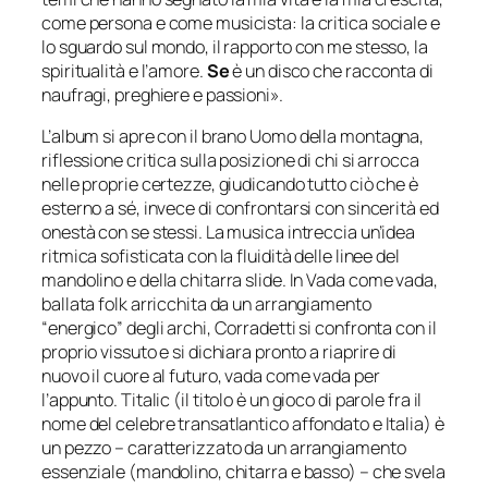
come persona e come musicista: la critica sociale e
lo sguardo sul mondo, il rapporto con me stesso, la
spiritualità e l’amore.
Se
è un disco che racconta di
naufragi, preghiere e passioni».
L’album si apre con il brano
Uomo della montagna
,
riflessione critica sulla posizione di chi si arrocca
nelle proprie certezze, giudicando tutto ciò che è
esterno a sé, invece di confrontarsi con sincerità ed
onestà con se stessi. La musica intreccia un’idea
ritmica sofisticata con la fluidità delle linee del
mandolino e della chitarra slide. In
Vada come vada
,
ballata folk arricchita da un arrangiamento
“energico” degli archi, Corradetti si confronta con il
proprio vissuto e si dichiara pronto a riaprire di
nuovo il cuore al futuro, vada come vada per
l’appunto.
Titalic
(il titolo è un gioco di parole fra il
nome del celebre transatlantico affondato e Italia) è
un pezzo – caratterizzato da un arrangiamento
essenziale (mandolino, chitarra e basso) – che svela