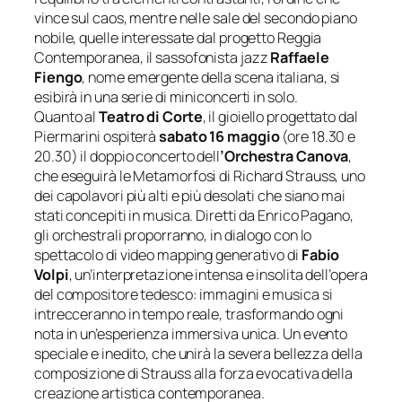
vince sul caos, mentre nelle sale del secondo piano
nobile, quelle interessate dal progetto Reggia
Contemporanea, il sassofonista jazz
Raffaele
Fiengo
, nome emergente della scena italiana, si
esibirà in una serie di miniconcerti in solo.
Quanto al
Teatro di Corte
, il gioiello progettato dal
Piermarini ospiterà
sabato 16 maggio
(ore 18.30 e
20.30) il doppio concerto dell
’Orchestra Canova
,
che eseguirà le
Metamorfosi
di Richard Strauss, uno
dei capolavori più alti e più desolati che siano mai
stati concepiti in musica. Diretti da Enrico Pagano,
gli orchestrali proporranno, in dialogo con lo
spettacolo di video mapping generativo di
Fabio
Volpi
, un’interpretazione intensa e insolita dell’opera
del compositore tedesco: immagini e musica si
intrecceranno in tempo reale, trasformando ogni
nota in un’esperienza immersiva unica. Un evento
speciale e inedito, che unirà la severa bellezza della
composizione di Strauss alla forza evocativa della
creazione artistica contemporanea.