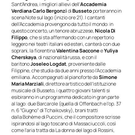
Sant’Andrea, i migliori allievi dell’
Accademia
Verdiana Carlo Bergonzi
di
Busseto
porteranno in
scena
Note sul lago
(inizio ore 21). I cantanti
dell’Accademia provengono da tutto il mondo: in
questo concerto, un tenore abruzzese,
Nicola Di
Filippo
, che si sta affermando con un repertorio
leggero nei teatri italiani ed esteri, canterà con due
soprani, la fiorentina
Valentina Saccone
e
Yuliya
Cherskaya
, di nazionalità russa, e con il
baritono
Joseleo Logdat
, proveniente dalle
Filippine, che studia da due anni presso l’Accademia
emiliana. Accompagnati al pianoforte da
Simone
Maria Marziali
, direttore artistico dell’istituzione
musicale di Busseto, i quattro giovani talenti si
esibiranno in un programma dedicato in gran parte
al lago: due
Barcarole
(quella di Offenbach e l’op. 37
n. 6 “Giugno” di Tchaikovsky), brani tratti
dalla
Bohème
di Puccini, che il compositore scrisse
ispirandosi al lago toscano di Massaciuccoli, così
come l’aria tratta da
La donna del lago
di Rossini,