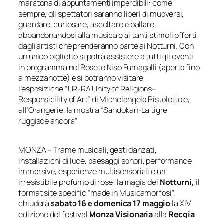
maratona di appuntamenti imperdibili: come
sempre, gli spettatori saranno liberi di muoversi,
guardare, curiosare, ascoltare e ballare,
abbandonandosi
alla musica e ai tanti stimoli offerti
dagli artisti che prenderanno parte
ai Notturni. Con
un unico biglietto si potrà assistere a tutti gli eventi
in programma nel Roseto Niso Fumagalli (aperto fino
a mezzanotte) e si potranno visitare
l’esposizione
“UR-RA Unity of
Religions
–
Responsibility
of Art” di Michelangelo Pistoletto
e,
all’Orangerie, la mostra “Sandokan-La tigre
ruggisce
ancora”
MONZA – Trame musicali, gesti danzati,
installazioni di luce, paesaggi sonori, performance
immersive, esperienze multisensoriali e un
irresistibile profumo di rose: la magia dei
Notturni,
il
format site specific “made in Musicamorfosi”,
chiuderà
sabato 16 e domenica 17 maggio
la XIV
edizione del festival
Monza Visionaria
alla
Reggia