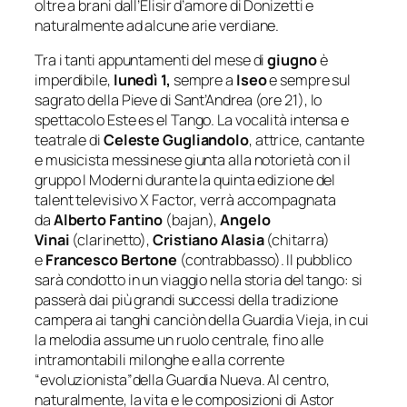
oltre a brani dall’
Elisir d’amore
di Donizetti e
naturalmente ad alcune arie verdiane.
Tra i tanti appuntamenti del mese di
giugno
è
imperdibile,
lunedì 1,
sempre a
Iseo
e sempre sul
sagrato della Pieve di Sant’Andrea
(ore 21)
, lo
spettacolo
Este es el Tango
. La vocalità intensa e
teatrale di
Celeste Gugliandolo
, attrice, cantante
e musicista messinese giunta alla notorietà con il
gruppo I Moderni durante la quinta edizione del
talent televisivo
X Factor
,
verrà accompagnata
da
Alberto Fantino
(bajan),
Angelo
Vinai
(clarinetto),
Cristiano Alasia
(chitarra)
e
Francesco Bertone
(contrabbasso). Il pubblico
sarà condotto in un viaggio nella storia del tango: si
passerà dai più grandi successi della tradizione
campera ai tanghi
canciòn
della
Guardia Vieja
, in cui
la melodia assume un ruolo centrale, fino alle
intramontabili milonghe e alla corrente
“evoluzionista”della
Guardia Nueva
. Al centro,
naturalmente, la vita e le composizioni di Astor