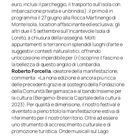
euro, inclusi il parcheggio, il trasporto sull’isola con
imbarcazione privata e un brindisi)
: il primo è in
programma il 27 giugno alla Rocca Martinengo di
Monte Isola, location affascinante ed esclusiva; gli
altri due il 5 settembre sull’incantevole Isola di
Loreto, a chiusura della rassegna.
Molti
appuntamenti si terranno in splendidi luoghi d’arte e
suggestivi contesti naturalistici, offrendo
un’occasione imperdibile per (ri)scoprire il fascino e
la bellezza di questo angolo di Lombardia.
Roberto Forcella
, ideatore della manifestazione,
commenta:
«La nona edizione è ancora più ricca
delle precedenti grazie al sostegno della Fondazione
della Comunità Bergamasca e al bando
Insieme per
la cultura
(Bergamo-Brescia Capitale della cultura
2023). Per qualità e dimensione, il nostro festival è
diventato a pieno titolo la manifestazione estiva di
riferimento per il nostro territorio. Oltre ad essere
uno strumento di accrescimento culturale e di
promozione turistica,
Onde musicali sul Lago