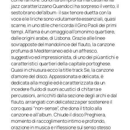
jazz caratterizzano
Quando ci ha sorpreso il vento
, il
sesto brano del’album: il sax tenore duetta con la
voce e le liriche sono volutamente essenziali, quasi
scarne, in uno stile che ricorda il Gino Paoli dei primi
tempi.
Alfama
è un omaggio all’omonimo quartiere,
dalle origini arabe, di Lisbona. Grazie alle linee
sovrapposte del mandolino e del flauto, la canzone
profuma di Mediterraneo ed è un affresco,
suggestivo ed impressionista, di uno dei più antichi e
caratteristici quartieri della capitale portoghese.
Quasi in chiusura ecco la title track
Se
, la canzone
d’amore del disco. Appassionata e delicata, è
dedicata alla moglie ed è caratterizzata da un
incedere fluido di suoni acustici di chitarra e
percussioni, arricchiti dalla sezione degli archi e dal
flauto, arrangiati con delicatezza per sostenere il
coro quasi “non-sense”, che dona il titolo alla
canzone e all’album. Chiude il disco
Preghiera
,
momento di raccoglimento intimo e profondo,
orazione in musica e riflessione sul senso stesso