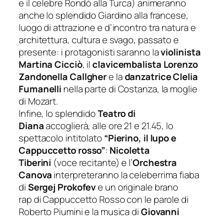
e il celebre Rondò alla Turca) animeranno
anche lo splendido Giardino alla francese,
luogo di attrazione e d’incontro tra natura e
architettura, cultura e svago, passato e
presente: i protagonisti saranno la
violinista
Martina
Cicciò
, il
clavicembalista Lorenzo
Zandonella Callgher
e la
da
nzatrice Clelia
Fumanelli
nella parte di Costanza, la moglie
di Mozart.
Infine, lo splendido
Teatro di
Diana
accoglierà, alle ore 21 e 21.45, lo
spettacolo intitolato
“Pierino, il lupo e
Cappuccetto rosso”
:
Nicoletta
Tiberini
(voce recitante) e l’
Orchestra
Canova
interpreteranno la celeberrima fiaba
di
Sergej Prokofev
e un originale brano
rap di Cappuccetto Rosso con le parole di
Roberto Piumini e la musica di
Giovanni