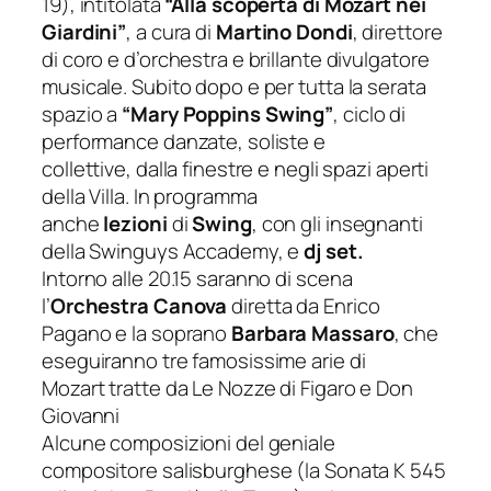
19), intitolata
“Alla scoperta di Mozart nei
Giardini”
, a cura di
Martino Dondi
, direttore
di coro e d’orchestra e brillante divulgatore
musicale. Subito dopo e per tutta la serata
spazio a
“Mary Poppins Swing”
, ciclo di
performance danzate, soliste e
collettive, dalla finestre e negli spazi aperti
della Villa. In programma
anche
lezioni
di
Swing
, con gli insegnanti
della Swinguys Accademy, e
dj set.
Intorno alle 20.15 saranno di scena
l’
Orchestra Canova
diretta da Enrico
Pagano e la soprano
Barbara Massaro
, che
eseguiranno tre famosissime arie di
Mozart tratte da Le Nozze di Figaro e Don
Giovanni
Alcune composizioni del geniale
compositore salisburghese (la Sonata K 545