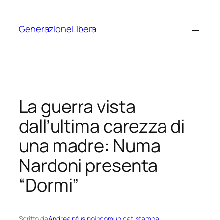
Vai
al
GenerazioneLibera
contenuto
La guerra vista
dall’ultima carezza di
una madre: Numa
Nardoni presenta
“Dormi”
Scritto da
AndreaInfusino
in
comunicati stampa