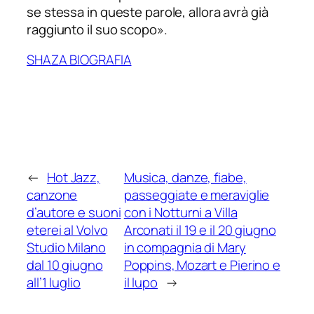
se stessa in queste parole, allora avrà già
raggiunto il suo scopo
».
SHAZA BIOGRAFIA
←
Hot Jazz,
Musica, danze, fiabe,
canzone
passeggiate e meraviglie
d’autore e suoni
con i Notturni a Villa
eterei al Volvo
Arconati il 19 e il 20 giugno
Studio Milano
in compagnia di Mary
dal 10 giugno
Poppins, Mozart e Pierino e
all’1 luglio
il lupo
→