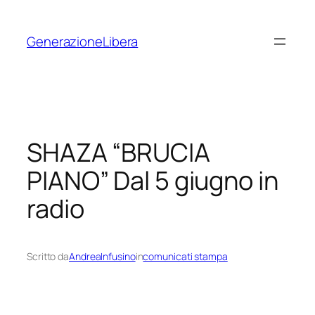
Vai
al
GenerazioneLibera
contenuto
SHAZA “BRUCIA
PIANO” Dal 5 giugno in
radio
Scritto da
AndreaInfusino
in
comunicati stampa