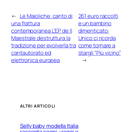
←
Le Maioliche: canto di
261 euro raccolti
una frattura
e un bambino
contemporanea L’EP de Il
dimenticato:
Maestrale destruttura la
Unico ci ricorda
tradizione per evolverla tra
come tornare a
cantautorato ed
stargli “Più vicino”
elettronica europea
→
ALTRI ARTICOLI
Selly baby modella Italia
racconta sogni, viaggi e