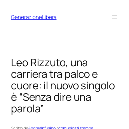
Vai
al
GenerazioneLibera
contenuto
Leo Rizzuto, una
carriera tra palco e
cuore: il nuovo singolo
è “Senza dire una
parola”
Scritto da
AndreaInfusino
in
comunicati stampa