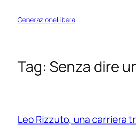
Vai
al
GenerazioneLibera
contenuto
Tag:
Senza dire u
Leo Rizzuto, una carriera t