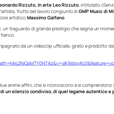
eonardo Rizzuto, in arte Leo Rizzuto
, intitolato
«Senza
’artista, frutto del lavoro congiunto di
GMP Music di M
tore artistico
Massimo Galfano
.
l
, un traguardo di grande prestigio che segna un momen
 fianco.
pagnato da un videoclip ufficiale, girato e prodotto d
path=Mjg2NjQsMTY0NTAz&v=slK9sVqyKc0&feature=yo
 due anime affini, che si riconoscono e si comprendono s
, di un silenzio condiviso, di quel legame autentico 