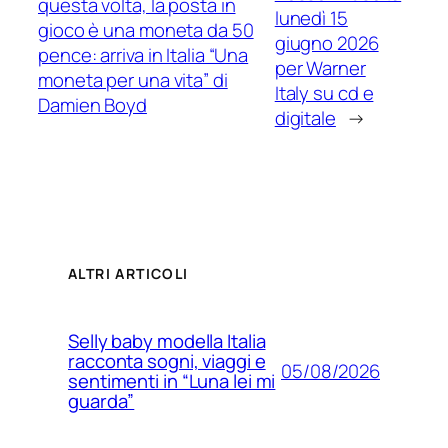
questa volta, la posta in
lunedì 15
gioco è una moneta da 50
giugno 2026
pence: arriva in Italia “Una
per Warner
moneta per una vita” di
Italy su cd e
Damien Boyd
digitale
→
ALTRI ARTICOLI
Selly baby modella Italia
racconta sogni, viaggi e
05/08/2026
sentimenti in “Luna lei mi
guarda”