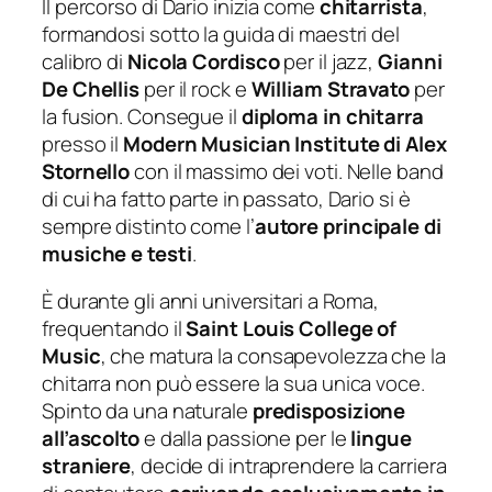
Il percorso di Dario inizia come
chitarrista
,
formandosi sotto la guida di maestri del
calibro di
Nicola Cordisco
per il jazz,
Gianni
De Chellis
per il rock e
William Stravato
per
la fusion. Consegue il
diploma in chitarra
presso il
Modern Musician Institute di Alex
Stornello
con il massimo dei voti. Nelle band
di cui ha fatto parte in passato, Dario si è
sempre distinto come l’
autore principale di
musiche e testi
.
È durante gli anni universitari a Roma,
frequentando il
Saint Louis College of
Music
, che matura la consapevolezza che la
chitarra non può essere la sua unica voce.
Spinto da una naturale
predisposizione
all’ascolto
e dalla passione per le
lingue
straniere
, decide di intraprendere la carriera