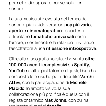
permette di esplorare nuove soluzioni
sonore.
La sua musica si è evoluta nel tempo da
sonorità più ruvide verso un
pop più vario,
aperto e cinematografico
. I suoi testi
affrontano
tematiche universali
come
l’amore, i sentimenti e le relazioni, invitando
l’ascoltatore a una
riflessione introspettiva
.
Oltre alla discografia solista, che vanta
oltre
100.000 ascolti complessivi
su
Spotify,
YouTube
e altre piattaforme digitali, Dario ha
composto le musiche per il docufilm
Varchi
Attivi
, con la partecipazione di
Michele
Placido
. In ambito visivo, la sua
collaborazione più prolifica è quella con il
regista britannico
Mat Johns
, con cui ha
realizzato diversi
videoclip
.