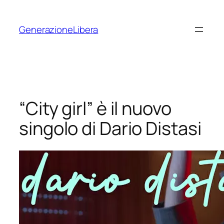
Vai
al
GenerazioneLibera
contenuto
“City girl” è il nuovo
singolo di Dario Distasi