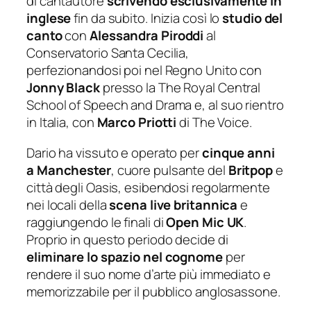
di cantautore
scrivendo esclusivamente in
inglese
fin da subito. Inizia così lo
studio del
canto
con
Alessandra Piroddi
al
Conservatorio Santa Cecilia,
perfezionandosi poi nel Regno Unito con
Jonny Black
presso la
The Royal Central
School of Speech and Drama
e, al suo rientro
in Italia, con
Marco Priotti
di
The Voice
.
Dario ha vissuto e operato per
cinque anni
a Manchester
, cuore pulsante del
Britpop
e
città degli Oasis, esibendosi regolarmente
nei locali della
scena live britannica
e
raggiungendo le finali di
Open Mic UK
.
Proprio in questo periodo decide di
eliminare lo spazio nel cognome
per
rendere il suo nome d’arte più immediato e
memorizzabile per il pubblico anglosassone.