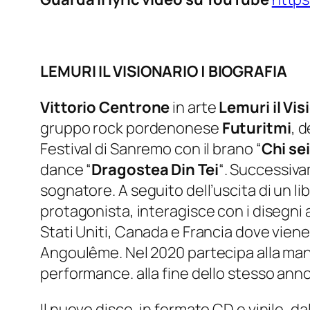
LEMURI IL VISIONARIO | BIOGRAFIA
Vittorio Centrone
in arte
Lemuri il Vis
gruppo rock pordenonese
Futuritmi
, 
Festival di Sanremo con il brano “
Chi sei
dance “
Dragostea Din Tei
“. Successiva
sognatore. A seguito dell’uscita di un lib
protagonista, interagisce con i disegni
Stati Uniti, Canada e Francia dove vien
Angoulême. Nel 2020 partecipa alla ma
performance. alla fine dello stesso ann
Il nuovo disco, in formato CD e vinile, dal 