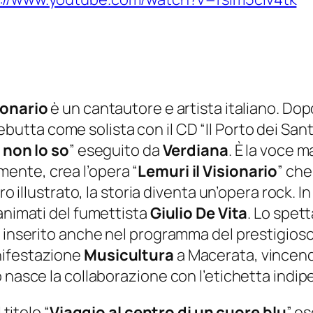
ionario
è un cantautore e artista italiano. 
debutta come solista con il CD “Il Porto dei San
 non lo so
” eseguito da
Verdiana
. È la voce 
mente, crea l’opera “
Lemuri il Visionario
” che
ro illustrato, la storia diventa un’opera rock. In
 animati del fumettista
Giulio De Vita
. Lo spet
e inserito anche nel programma del prestigioso
nifestazione
Musicultura
a Macerata, vincendo
o nasce la collaborazione con l’etichetta ind
titolo “
Viaggio al centro di un cuore blu
” es