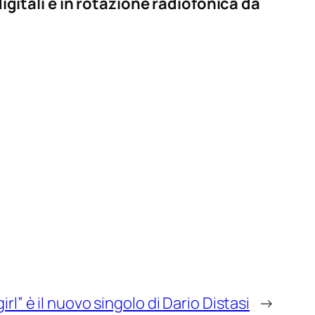
digitali e in rotazione radiofonica da
girl” è il nuovo singolo di Dario Distasi
→