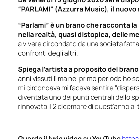
“PARLAMI” (Azzurra Music), il nuovo 
“Parlami” è un brano che racconta la
nella realtà, quasi distopica, delle
a vivere circondato da una società fatt
confronti degli altri.
Spiega l’artista a proposito del brano
anni vissuti lì ma nel primo periodo ho so
mi circondava mi faceva sentire “disperso
diventata uno dei punti centrali dello
rinnovata il 2 dicembre di quest’anno al
Guarda il lyric video su YouTube
http