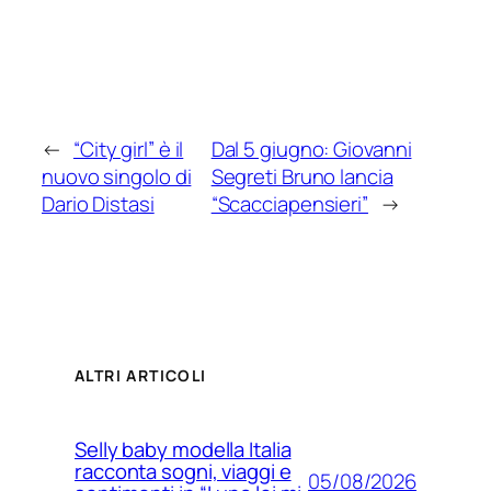
←
“City girl” è il
Dal 5 giugno: Giovanni
nuovo singolo di
Segreti Bruno lancia
Dario Distasi
“Scacciapensieri”
→
ALTRI ARTICOLI
Selly baby modella Italia
racconta sogni, viaggi e
05/08/2026