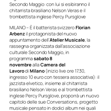
Secondo Maggio: con lui si esibiranno
il
chitarrista brasiliano Nelson Veras e il
trombettista inglese Percy Pursglove
MILANO – È il batterista svizzero
F
lorian
Arbenz
il protagonista del nuovo
appuntamento dell’
Atelier Musicale
, la
rassegna organizzata dall’associazione
culturale Secondo Maggio, in
programma
sabato 8
novembre
alla
Camera del
Lavoro
di
Milano
(inizio live
ore 17.30,
ingresso 10 euro con tessera associativa)
: il
jazzista elvetico, insieme al chitarrista
brasiliano Nelson Veras e al trombettista
inglese Percy Pursglove, proporrà un nuovo
capitolo delle sue
Conversations
, progetto
musicale pensato in dodici album nei quali