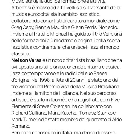
Musicista dalla duplice formazione e attività,
Arbenz si è mosso ad alti livelli sia sul versante della
musica eurocolta, sia in ambito jazzistico,
collaborando con artisti di caratura mondiale come
Greg Osby, Bennie Maupin e Glenn Ferris. Non solo:
insieme al fratello Michael ha guidato il trio Vein, una
delle formazioni più moderne e originali della scena
jazzistica continentale, che unisce il jazz al mondo
classico.
Nelson Veras
è un noto chitarrista brasiliano che ha
sviluppato uno stile unico, unendo chitarra classica,
jazz contemporaneo e le radici del suo Paese
d’origine. Nel 1998, all’età di 20 anni, è stato uno dei
tre vincitori del Premio Visa della Musica Brasiliana
insieme a Hamilton de Hollanda. Nel suo percorso
artistico è stato in tournée e ha registrato con i Five
Elements di Steve Coleman, ha collaborato con
Richard Galliano, Manu Katché, Tomasz Stanko e
Mark Turner ed è stato membro del quartetto di Aldo
Romano.
Ben poco conosciuto in Italia, ma degno di essere