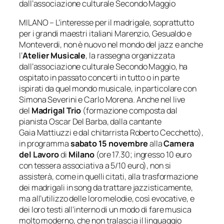
dall’associazione culturale Secondo Maggio
MILANO – L’interesse per il madrigale, soprattutto
per i grandi maestri italiani Marenzio, Gesualdo e
Monteverdi, non è nuovo nel mondo del jazz e anche
l’
Atelier Musicale
, la rassegna organizzata
dall’associazione culturale Secondo Maggio, ha
ospitato in passato concerti in tutto o in parte
ispirati da quel mondo musicale, in particolare con
Simona Severini e Carlo Morena. Anche nel live
del
Madrigal Trio
(formazione composta dal
pianista Oscar Del Barba, dalla cantante
Gaia Mattiuzzi e dal chitarrista Roberto Cecchetto),
in programma
sabato 15 novembre
alla
Camera
del Lavoro
di
Milano
(ore 17.30; ingresso 10 euro
con tessera associativa a 5/10 euro)
, non si
assisterà, come in quelli citati, alla trasformazione
dei madrigali in song da trattare jazzisticamente,
ma all’utilizzo delle loro melodie, così evocative, e
dei loro testi all’interno di un modo di fare musica
molto moderno, che non tralascia il linguaggio