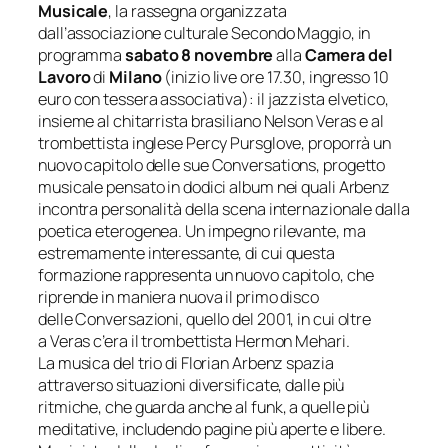
Musicale
, la rassegna organizzata
dall’associazione culturale Secondo Maggio, in
programma
sabato 8 novembre
alla
Camera del
Lavoro
di
Milano
(inizio live
ore 17.30, ingresso 10
euro con tessera associativa)
: il jazzista elvetico,
insieme al chitarrista brasiliano Nelson Veras e al
trombettista inglese Percy Pursglove, proporrà un
nuovo capitolo delle sue
Conversations
, progetto
musicale pensato in dodici album nei quali Arbenz
incontra personalità della scena internazionale dalla
poetica eterogenea. Un impegno rilevante, ma
estremamente interessante, di cui questa
formazione rappresenta un nuovo capitolo, che
riprende in maniera nuova il primo disco
delle
Conversazioni
, quello del 2001, in cui oltre
a Veras c’era il trombettista Hermon Mehari.
La musica del trio di Florian Arbenz spazia
attraverso situazioni diversificate, dalle più
ritmiche, che guarda anche al funk, a quelle più
meditative, includendo pagine più aperte e libere.