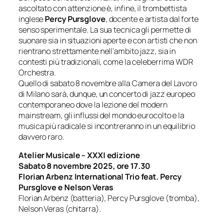
ascoltato con attenzione è, infine, il trombettista
inglese
Percy Pursglove
, docente e artista dal forte
senso sperimentale. La sua tecnica gli permette di
suonare sia in situazioni aperte e con artisti che non
rientrano strettamente nell’ambito jazz, sia in
contesti più tradizionali, come la celeberrima WDR
Orchestra.
Quello di sabato 8 novembre alla Camera del Lavoro
di Milano sarà, dunque, un concerto di jazz europeo
contemporaneo dove la lezione del modern
mainstream, gli influssi del mondo eurocolto e la
musica più radicale si incontreranno in un equilibrio
davvero raro.
Atelier Musicale – XXXI edizione
Sabato 8 novembre 2025, ore 17.30
Florian Arbenz International Trio feat. Percy
Pursglove e Nelson Veras
Florian Arbenz (batteria), Percy Pursglove (tromba),
Nelson Veras (chitarra).