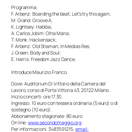
Programma:
F. Arbenz: Boarding the beat; Let’s try this again;
M. Grand: Groove A;
K. Lightsey: Habiba;
A. Carlos Jobim: Olha Maria;
T. Monk: Hackensack;
F. Arbenz: Old Shaman; In Medias Res;
J. Green: Body and Soul;
E. Harris: Freedom Jazz Dance.
Introduce Maurizio Franco.
Dove: Auditorium Di Vittorio della Camera del
Lavoro, corso di Porta Vittoria 43, 20122 Milano.
Inizio concerti: ore 17.30.
Ingresso: 10 euro con tessera ordinaria (5 euro) o di
sostegno (10 euro).
Abbonamento stagionale: 80 euro.
On line:
www.secondomaggio.org
Per informazioni: 3483591215;
email: