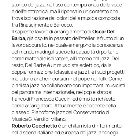
storico del jazz, né l’uso contemporaneo della voce
e dell’elettronica, ma li ripensa in un contesto che
trova ispirazione dai colori della musica composta
tra Rinascimento e Barocco.
Il sapiente lavoro di arrangiamento di
Oscar Del
Barba
, già ospite in passato dell’Atelier, è frutto di un
lavoro accurato, nel quale emergono la conoscenza
del mondo madrigalistico e la capacità di portarlo,
come materiale ispiratore, all’interno del jazz. Del
resto, Del Barba è un musicista eclettico, dalla
doppia formazione (classica e jazz), e i suoi progetti
includono anche incursioni nel pop e nel folk. Come
pianista jazz ha collaborato con importanti musicisti
del panorama internazionale, nel pop è stato al
fianco di Francesco Guccini ed è molto richiesto
come arrangiatore. Attualmente è docente della
classe di Pianoforte jazz del Conservatorio di
Musica G. Verdi di Milano.
Roberto Cecchetto
è un chitarrista di riferimento
nella scena italiana ed europea del jazz, anch’egli