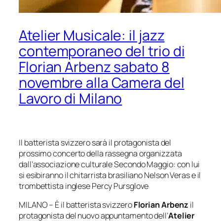
Atelier Musicale: il jazz
contemporaneo del trio di
Florian Arbenz sabato 8
novembre alla Camera del
Lavoro di Milano
Il batterista svizzero sarà il protagonista del
prossimo concerto della rassegna organizzata
dall’associazione culturale Secondo Maggio: con lui
si esibiranno
il chitarrista brasiliano Nelson Veras e il
trombettista inglese Percy Pursglove
MILANO – È il batterista svizzero
F
lorian Arbenz
il
protagonista del nuovo appuntamento dell’
Atelier