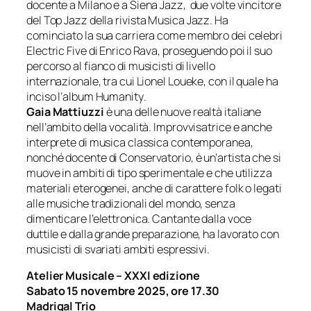
docente a Milano e a Siena Jazz, due volte vincitore
del
Top Jazz
della rivista
Musica Jazz
. Ha
cominciato la sua carriera come membro dei celebri
Electric Five di Enrico Rava, proseguendo poi il suo
percorso al fianco di musicisti di livello
internazionale, tra cui Lionel Loueke, con il quale ha
inciso l’album
Humanity
.
Gaia Mattiuzzi
è una delle nuove realtà italiane
nell’ambito della vocalità. Improvvisatrice e anche
interprete di musica classica contemporanea,
nonché docente di Conservatorio, è un’artista che si
muove in ambiti di tipo sperimentale e che utilizza
materiali eterogenei, anche di carattere folk o legati
alle musiche tradizionali del mondo, senza
dimenticare l’elettronica. Cantante dalla voce
duttile e dalla grande preparazione, ha lavorato con
musicisti di svariati ambiti espressivi.
Atelier Musicale – XXXI edizione
Sabato 15 novembre 2025, ore 17.30
Madrigal Trio