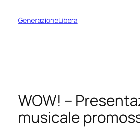
Vai
al
GenerazioneLibera
contenuto
WOW! – Presentaz
musicale promos