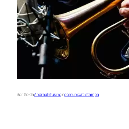
Scritto da
AndreaInfusino
in
comunicati stampa