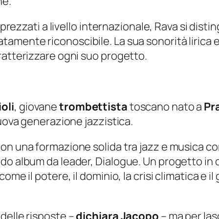
ne.
pprezzati a livello internazionale, Rava si dist
amente riconoscibile. La sua sonorità lirica e
ratterizzare ogni suo progetto.
oli
, giovane
trombettista
toscano nato a
Pr
nuova generazione jazzistica.
con una formazione solida tra jazz e musica 
ndo album da leader,
Dialogue
. Un progetto in 
me il potere, il dominio, la crisi climatica e i
delle risposte –
dichiara Jacopo
– ma per las