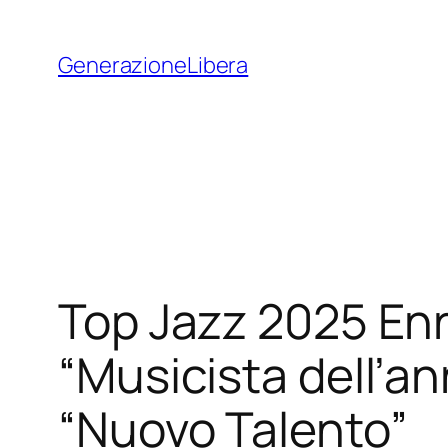
Vai
al
GenerazioneLibera
contenuto
Top Jazz 2025 Enr
“Musicista dell’an
“Nuovo Talento”