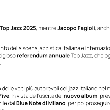
l
Top Jazz 2025
, mentre
Jacopo Fagioli
, anch
ento della scena jazzistica italiana e internazio
stigioso
referendum
annuale
Top Jazz, che og
.
elle voci più autorevoli del jazz italiano nel 
Five
. In vista dell’uscita del
nuovo album
, pre
ile dal
Blue Note di Milano
, per poi prosegui