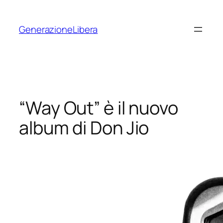
Vai
al
GenerazioneLibera
contenuto
“Way Out” è il nuovo
album di Don Jio