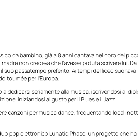
sico da bambino, già a 8 anni cantava nel coro dei picco
madre non credeva che l’avesse potuta scrivere lui. Da 
era il suo passatempo preferito. Ai tempi del liceo suona
do tournée per l’Europa.
to a dedicarsi seriamente alla musica, iscrivendosi al d
ione, iniziandosi al gusto per il Blues e il Jazz.
ivere canzoni per musica dance, frequentando locali not
duo pop elettronico Lunatiq Phase, un progetto che ha ap