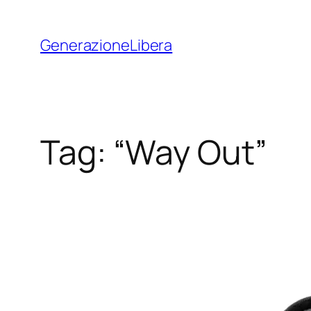
Vai
al
GenerazioneLibera
contenuto
Tag:
“Way Out”