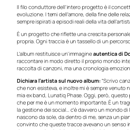
Il filo conduttore dell’intero progetto è il concet
evoluzione. I temi dell’amore, della fine delle re
sempre ispirati a episodi reali della vita dell’artist
È un progetto che riflette una crescita personale
propria. Ogni traccia è un tassello di un percor
L’album restituisce un’immagine
autentica di D
raccontare in modo diretto il proprio mondo inte
raccolta di canzoni, ma una cronologia emozion
Dichiara l’artista sul nuovo album:
“Scrivo can
che non esisteva, e inoltre mi è sempre venuto n
mia ex band, Lunatiq Phase. Oggi, però, questo 
che per me è un momento importante. È un traguar
la gestione dei social… c’è davvero un mondo di l
nascono da sole, da dentro di me, senza un pian
convinto che queste tracce avevano un senso insi