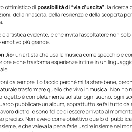
to ottimistico di
possibilità di “via d’uscita”
: la ricerca 
lazioni, della rinascita, della resilienza e della scopert
a.
 e artistica evidente, e che invita l’ascoltatore non sol
so emotivo più grande.
on Jio
: un artista che usa la musica come specchio e co
riore e che trasforma esperienze intime in un linguaggi
ale.
zoni da sempre. Lo faccio perché mi fa stare bene, perc
aturale trasformare quello che vivo in musica. Non ho ma
progetto è completamente solista: ogni suono, ogni scel
do pubblicare un album, soprattutto se fai tutto da sol
avoro dietro, e sono felice di essere arrivato al moment
o preciso. Non avevo come obiettivo quello di pubblica
eme, e che valeva la pena farle uscire insieme nel mondo