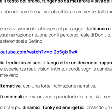
e il testo del brano, fungendo da metafora visiva dell
i abbandonare la sua piccola città, un ambiente dalla men
 è resa visivamente attraverso il passaggio dal
bianco e
esta narrazione risuona con il percorso reale di Don Jio,
asferendosi a Berlino.
youtube.com/watch?v=c-2o5glx6wA
 tredici brani scritti lungo oltre un decennio, rappr
e esperienze reali, visioni intime, ricordi, sogni e cam
nte vario.
alternative
, con una forte inclinazione narrativa.
i minimali
che valorizzano pianoforte e archi, strumenti
o brani più
dinamici, funky ed energetici
, creando un 