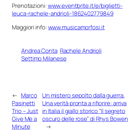
Prenotazioni:
www.eventbrite.
it/e/biglietti-
leuca-rachele-
andrioli-1862402779849
Maggiori info:
www.musicamorfosi.it
Andrea Conta
Rachele Andrioli
Settimo Milanese
←
Marco
Un mistero sepolto dalla guerra.
Pasinetti
Una verità pronta a rifiorire: arriva
Trio – Just
in Italia il giallo storico “Il segreto
Give Me a
oscuro delle rose” di Rhys Bowen
Minute
→