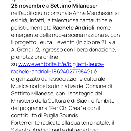
26 novembre
a
Settimo Milanese
:
nell’auditorium comunale Anna Marchesini si
esibirà, infatti, la talentuosa cantautrice e
polistrumentista
Rachele Andrioli
, nome
emergente della nuova scena nazionale, con
il progetto
Leuca
. L’evento
(inizio ore 21; via
A. Grandi 12, ingresso con libera donazione,
prenotazioni online
su
www.eventbrite.it/e/biglietti-
leuca-
rachele-andrioli-
1862402779849
)
è
organizzato dall’associazione culturale
Musicamorfosi su iniziativa del Comune di
Settimo Milanese, con il sostegno del
Ministero della Cultura e di Siae nell’ambito
del programma “Per Chi Crea” e con il
contributo di Puglia Sounds.
Fortemente radicata alla sua terra natale, il
Salento, Andrioli parte dal repertorio