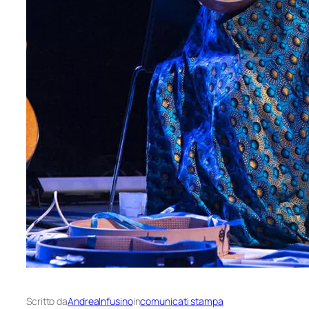
Scritto da
AndreaInfusino
in
comunicati stampa