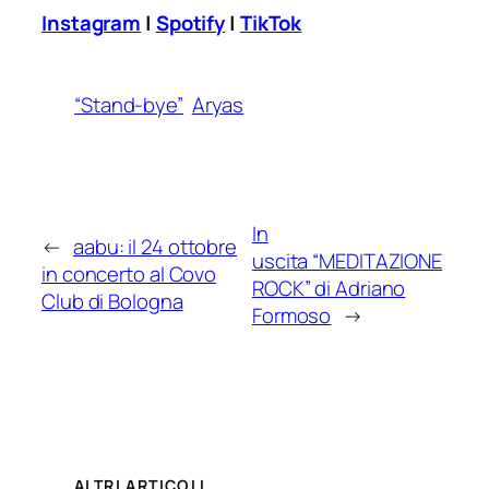
Instagram
|
Spotify
|
TikTok
“Stand-bye”
Aryas
In
←
aabu: il 24 ottobre
uscita “MEDITAZIONE
in concerto al Covo
ROCK” di Adriano
Club di Bologna
Formoso
→
ALTRI ARTICOLI