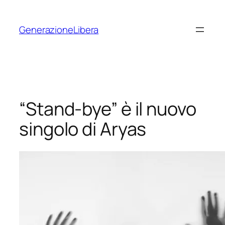
Vai
al
GenerazioneLibera
contenuto
“Stand-bye” è il nuovo
singolo di Aryas