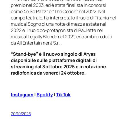
premio nel 2023, ed è stata finalista in concorsi
come “Je So Pazz” e “The Coach” nel 2022. Nel
campo teatrale, ha interpretato il ruolo di Titania nel
musical Sogno di una notte di mezza estate nel
2022 e il ruolo co-protagonista di Paulette nel
musical Legally Blonde nel 2021, entrambi prodotti
da All Entertainment S.r.l.
“Stand-bye” è il nuovo singolo di Aryas
disponibile sulle piattaforme digitali di
streaming dal 3 ottobre 2025 e in rotazione
radiofonica da venerdì 24 ottobre.
Instagram
|
Spotify
|
TikTok
20/10/2025