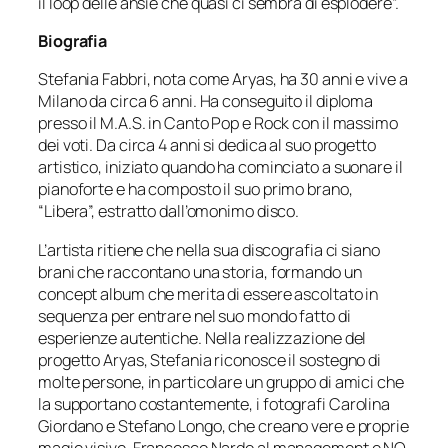
il loop delle ansie che quasi ci sembra di esplodere”.
Biografia
Stefania Fabbri, nota come Aryas, ha 30 anni e vive a
Milano da circa 6 anni. Ha conseguito il diploma
presso il M.A.S. in Canto Pop e Rock con il massimo
dei voti. Da circa 4 anni si dedica al suo progetto
artistico, iniziato quando ha cominciato a suonare il
pianoforte e ha composto il suo primo brano,
“Libera”, estratto dall’omonimo disco.
L’artista ritiene che nella sua discografia ci siano
brani che raccontano una storia, formando un
concept album che merita di essere ascoltato in
sequenza per entrare nel suo mondo fatto di
esperienze autentiche. Nella realizzazione del
progetto Aryas, Stefania riconosce il sostegno di
molte persone, in particolare un gruppo di amici che
la supportano costantemente, i fotografi Carolina
Giordano e Stefano Longo, che creano vere e proprie
magie visive, Francesco Nardo al management e NO