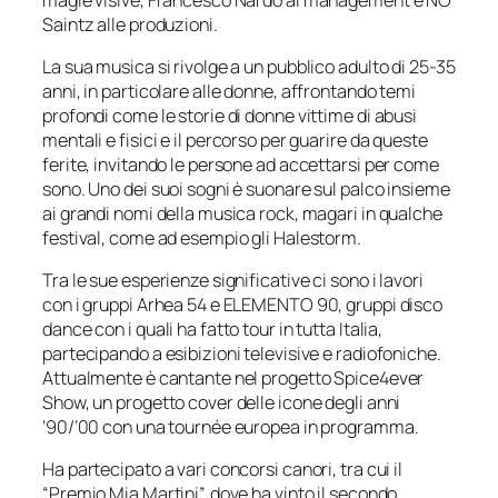
Saintz alle produzioni.
La sua musica si rivolge a un pubblico adulto di 25-35
anni, in particolare alle donne, affrontando temi
profondi come le storie di donne vittime di abusi
mentali e fisici e il percorso per guarire da queste
ferite, invitando le persone ad accettarsi per come
sono. Uno dei suoi sogni è suonare sul palco insieme
ai grandi nomi della musica rock, magari in qualche
festival, come ad esempio gli Halestorm.
Tra le sue esperienze significative ci sono i lavori
con i gruppi Arhea 54 e ELEMENTO 90, gruppi disco
dance con i quali ha fatto tour in tutta Italia,
partecipando a esibizioni televisive e radiofoniche.
Attualmente è cantante nel progetto Spice4ever
Show, un progetto cover delle icone degli anni
’90/’00 con una tournée europea in programma.
Ha partecipato a vari concorsi canori, tra cui il
“Premio Mia Martini”, dove ha vinto il secondo