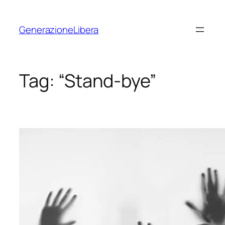
Vai
al
GenerazioneLibera
contenuto
Tag:
“Stand-bye”