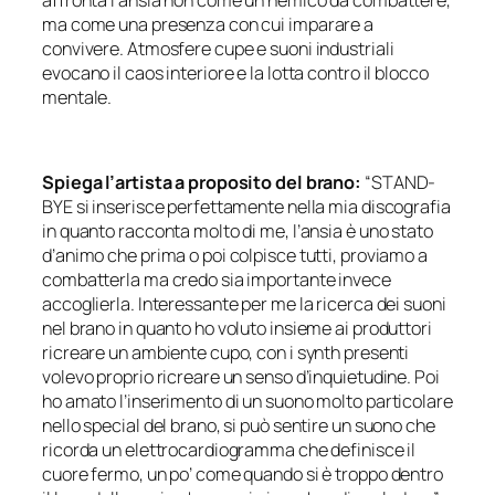
affronta l’ansia non come un nemico da combattere,
ma come una presenza con cui imparare a
convivere. Atmosfere cupe e suoni industriali
evocano il caos interiore e la lotta contro il blocco
mentale.
Spiega l’artista a proposito del brano:
“STAND-
BYE si inserisce perfettamente nella mia discografia
in quanto racconta molto di me, l’ansia è uno stato
d’animo che prima o poi colpisce tutti, proviamo a
combatterla ma credo sia importante invece
accoglierla. Interessante per me la ricerca dei suoni
nel brano in quanto ho voluto insieme ai produttori
ricreare un ambiente cupo, con i synth presenti
volevo proprio ricreare un senso d’inquietudine. Poi
ho amato l’inserimento di un suono molto particolare
nello special del brano, si può sentire un suono che
ricorda un elettrocardiogramma che definisce il
cuore fermo, un po’ come quando si è troppo dentro