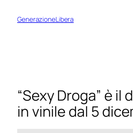
Vai
al
GenerazioneLibera
contenuto
“Sexy Droga” è il
in vinile dal 5 dic