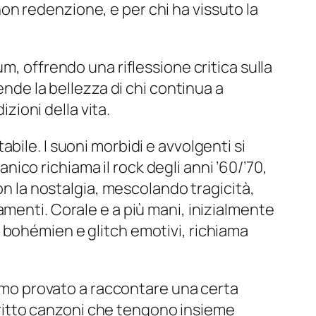
n redenzione, e per chi ha vissuto la
m, offrendo una riflessione critica sulla
ende la bellezza di chi continua a
izioni della vita.
bile. I suoni morbidi e avvolgenti si
co richiama il rock degli anni ’60/’70,
on la nostalgia, mescolando tragicità,
menti. Corale e a più mani, inizialmente
 bohémien e glitch emotivi, richiama
mo provato a raccontare una certa
ritto canzoni che tengono insieme