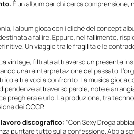
nto.
È un album per chi cerca comprensione, no
ia, l’album gioca con i cliché del concept albu
tinata a fallire. Eppure, nel fallimento, rispl
nitive. Un viaggio tra le fragilità e le contradd
vintage, filtrata attraverso un presente insta
do una reinterpretazione del passato. L’organi
trico e tre voci a confronto. La musica gioca c
 dipendenze attraverso parole, note e arrangia
e preghiera e urlo. La produzione, tra techno
ssione dei CCCP.
 lavoro discografico:
“Con Sexy Droga abbia
a puntare tutto sulla confessione. Abbia sc