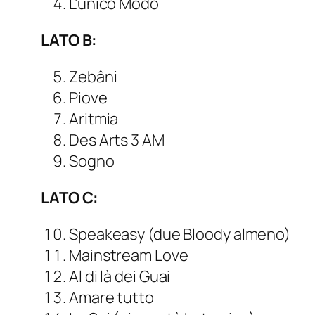
L’unico Modo
LATO B:
Zebâni
Piove
Aritmia
Des Arts 3 AM
Sogno
LATO C:
Speakeasy (due Bloody almeno)
Mainstream Love
Al di là dei Guai
Amare tutto