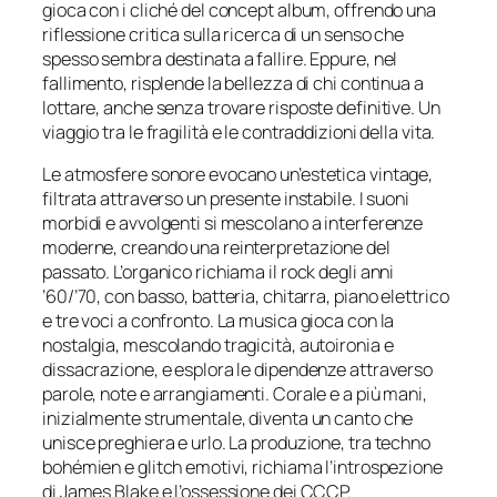
gioca con i cliché del concept album, offrendo una
riflessione critica sulla ricerca di un senso che
spesso sembra destinata a fallire. Eppure, nel
fallimento, risplende la bellezza di chi continua a
lottare, anche senza trovare risposte definitive. Un
viaggio tra le fragilità e le contraddizioni della vita.
Le atmosfere sonore evocano un’estetica vintage,
filtrata attraverso un presente instabile. I suoni
morbidi e avvolgenti si mescolano a interferenze
moderne, creando una reinterpretazione del
passato. L’organico richiama il rock degli anni
’60/’70, con basso, batteria, chitarra, piano elettrico
e tre voci a confronto. La musica gioca con la
nostalgia, mescolando tragicità, autoironia e
dissacrazione, e esplora le dipendenze attraverso
parole, note e arrangiamenti. Corale e a più mani,
inizialmente strumentale, diventa un canto che
unisce preghiera e urlo. La produzione, tra techno
bohémien e glitch emotivi, richiama l’introspezione
di James Blake e l’ossessione dei CCCP.