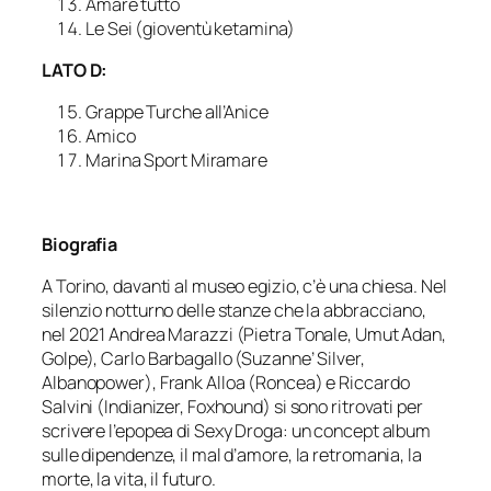
Amare tutto
Le Sei (gioventù ketamina)
LATO D:
Grappe Turche all’Anice
Amico
Marina Sport Miramare
Biografia
A Torino, davanti al museo egizio, c’è una chiesa. Nel
silenzio notturno delle stanze che la abbracciano,
nel 2021 Andrea Marazzi (Pietra Tonale, Umut Adan,
Golpe), Carlo Barbagallo (Suzanne’ Silver,
Albanopower), Frank Alloa (Roncea) e Riccardo
Salvini (Indianizer, Foxhound) si sono ritrovati per
scrivere l’epopea di Sexy Droga: un concept album
sulle dipendenze, il mal d’amore, la retromania, la
morte, la vita, il futuro.