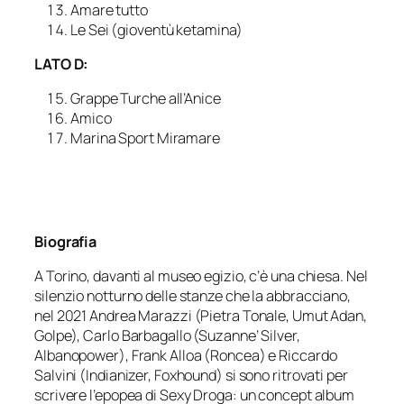
Amare tutto
Le Sei (gioventù ketamina)
LATO D:
Grappe Turche all’Anice
Amico
Marina Sport Miramare
Biografia
A Torino, davanti al museo egizio, c’è una chiesa. Nel
silenzio notturno delle stanze che la abbracciano,
nel 2021 Andrea Marazzi (Pietra Tonale, Umut Adan,
Golpe), Carlo Barbagallo (Suzanne’ Silver,
Albanopower), Frank Alloa (Roncea) e Riccardo
Salvini (Indianizer, Foxhound) si sono ritrovati per
scrivere l’epopea di Sexy Droga: un concept album