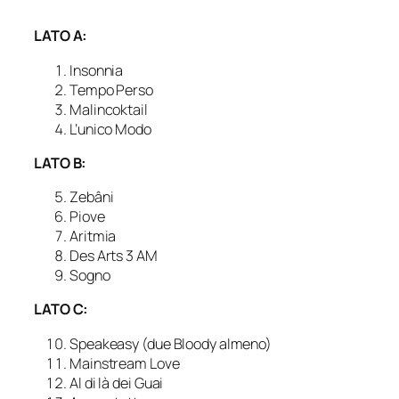
LATO A:
Insonnia
Tempo Perso
Malincoktail
L’unico Modo
LATO B:
Zebâni
Piove
Aritmia
Des Arts 3 AM
Sogno
LATO C:
Speakeasy (due Bloody almeno)
Mainstream Love
Al di là dei Guai