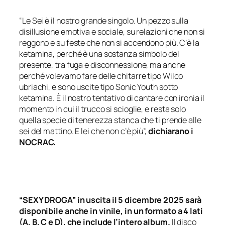
“Le Sei è il nostro grande singolo. Un pezzo sulla
disillusione emotiva e sociale, su relazioni che non si
reggono e su feste che non si accendono più. C’è la
ketamina, perché è una sostanza simbolo del
presente, tra fuga e disconnessione, ma anche
perché volevamo fare delle chitarre tipo Wilco
ubriachi, e sono uscite tipo Sonic Youth sotto
ketamina. È il nostro tentativo di cantare con ironia il
momento in cui il trucco si scioglie, e resta solo
quella specie di tenerezza stanca che ti prende alle
sei del mattino. E lei che non c’è più”,
dichiarano i
NOCRAC.
“SEXY DROGA” in uscita il 5 dicembre 2025 sarà
disponibile anche in vinile, in un formato a 4 lati
(A, B, C e D), che include l’intero album.
Il disco