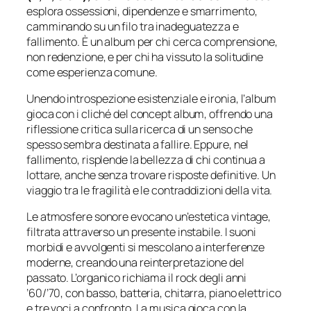
esplora ossessioni, dipendenze e smarrimento,
camminando su un filo tra inadeguatezza e
fallimento. È un album per chi cerca comprensione,
non redenzione, e per chi ha vissuto la solitudine
come esperienza comune.
Unendo introspezione esistenziale e ironia, l’album
gioca con i cliché del concept album, offrendo una
riflessione critica sulla ricerca di un senso che
spesso sembra destinata a fallire. Eppure, nel
fallimento, risplende la bellezza di chi continua a
lottare, anche senza trovare risposte definitive. Un
viaggio tra le fragilità e le contraddizioni della vita.
Le atmosfere sonore evocano un’estetica vintage,
filtrata attraverso un presente instabile. I suoni
morbidi e avvolgenti si mescolano a interferenze
moderne, creando una reinterpretazione del
passato. L’organico richiama il rock degli anni
’60/’70, con basso, batteria, chitarra, piano elettrico
e tre voci a confronto. La musica gioca con la