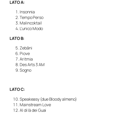
LATO A:
Insonnia
Tempo Perso
Malincoktail
L’unico Modo
LATO B:
Zebâni
Piove
Aritmia
Des Arts 3 AM
Sogno
LATO C:
Speakeasy (due Bloody almeno)
Mainstream Love
Al di là dei Guai