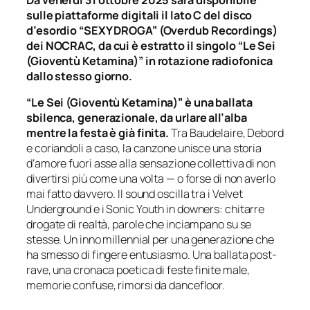
Da venerdì 31 ottobre 2025 sarà disponibile
sulle piattaforme digitali il lato C del disco
d’esordio “SEXY DROGA” (Overdub Recordings)
dei NOCRAC, da cui è estratto il singolo “Le Sei
(Gioventù Ketamina)” in rotazione radiofonica
dallo stesso giorno.
“Le Sei (Gioventù Ketamina)” è una ballata
sbilenca, generazionale, da urlare all’alba
mentre la festa è già finita.
Tra Baudelaire, Debord
e coriandoli a caso, la canzone unisce una storia
d’amore fuori asse alla sensazione collettiva di non
divertirsi più come una volta — o forse di non averlo
mai fatto davvero. Il sound oscilla tra i Velvet
Underground e i Sonic Youth in downers: chitarre
drogate di realtà, parole che inciampano su se
stesse. Un inno millennial per una generazione che
ha smesso di fingere entusiasmo. Una ballata post-
rave, una cronaca poetica di feste finite male,
memorie confuse, rimorsi da dancefloor.