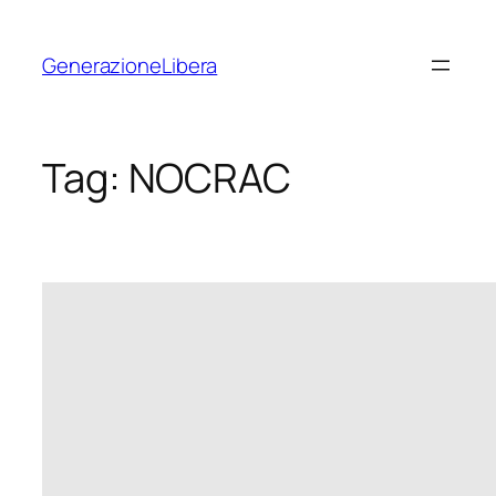
Vai
al
GenerazioneLibera
contenuto
Tag:
NOCRAC