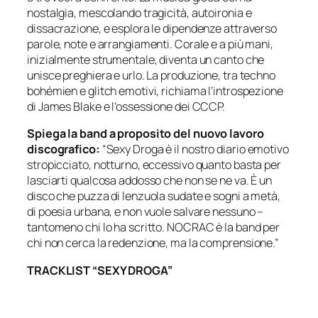
nostalgia, mescolando tragicità, autoironia e
dissacrazione, e esplora le dipendenze attraverso
parole, note e arrangiamenti. Corale e a più mani,
inizialmente strumentale, diventa un canto che
unisce preghiera e urlo. La produzione, tra techno
bohémien e glitch emotivi, richiama l’introspezione
di James Blake e l’ossessione dei CCCP.
Spiega la band a proposito del nuovo lavoro
discografico:
“Sexy Droga è il nostro diario emotivo
stropicciato, notturno, eccessivo quanto basta per
lasciarti qualcosa addosso che non se ne va. È un
disco che puzza di lenzuola sudate e sogni a metà,
di poesia urbana, e non vuole salvare nessuno –
tantomeno chi lo ha scritto. NOCRAC è la band per
chi non cerca la redenzione, ma la comprensione.”
TRACKLIST “SEXY DROGA”