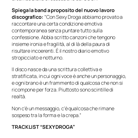
Spiega la band a proposito del nuovo lavoro
discografico:
“Con Sexy Droga abbiamo provato a
raccontare una certa condizione emotiva
contemporanea senza puntare tutto sulla
confessione. Abbia scritto canzoni che tengono
insieme ironia e fragilità, al di là della paura di
risultare incoerenti. È il nostro diario emotivo
stropicciato e notturno.
Il disco nasce da una scrittura collettiva e
stratificata, in cui ogni voce è anche un personaggio,
e ogni brano è un frammento di qualcosa che non si
ricompone per forza. Piuttosto sono scintille di
realtà.
Non c’è un messaggio, c’è qualcosa che rimane
sospeso tra la forma e la crepa.”
TRACKLIST “SEXY DROGA”