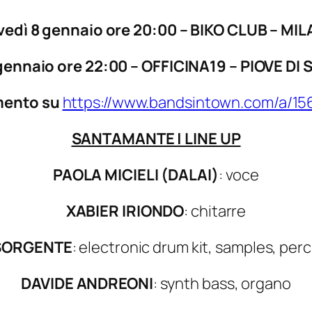
vedì 8 gennaio ore 20:00 – BIKO CLUB – MI
gennaio ore 22:00 – OFFICINA19 – PIOVE DI
mento su
https://www.bandsintown.com/a/
SANTAMANTE | LINE UP
PAOLA MICIELI (DALAI)
: voce
XABIER IRIONDO
: chitarre
SORGENTE
: electronic drum kit, samples, per
DAVIDE ANDREONI
: synth bass, organo