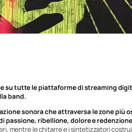
e su tutte le piattaforme di streaming digi
lla band.
zione sonora che attraversa le zone più os
i passione, ribellione, dolore e redenzion
ri, mentre le chitarre e i sintetizzatori cost