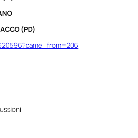
LANO
 SACCO (PD)
15620596?came_from=206
cussioni