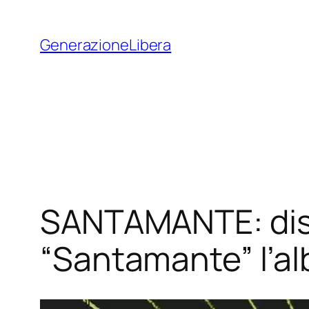
Vai
al
GenerazioneLibera
contenuto
SANTAMANTE: dispon
“Santamante” l’al