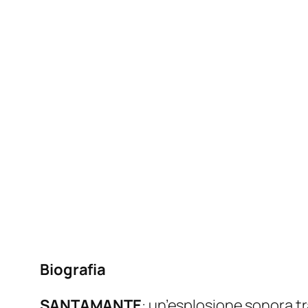
Biografia
SANTAMANTE
: un’esplosione sonora t