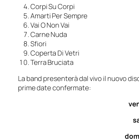
Corpi Su Corpi
Amarti Per Sempre
Vai O Non Vai
Carne Nuda
Sfiori
Coperta Di Vetri
Terra Bruciata
La band presenterà dal vivo il nuovo di
prime date confermate:
ven
s
dome