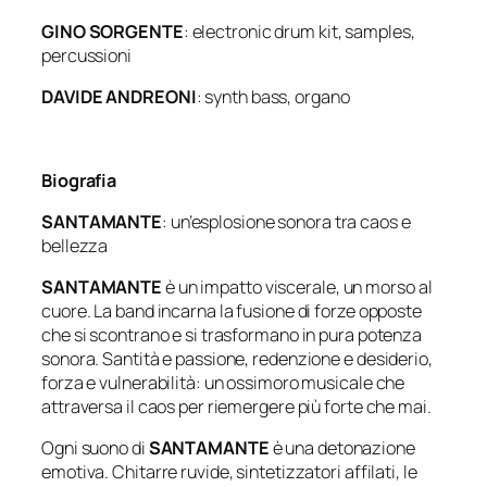
GINO SORGENTE
: electronic drum kit, samples,
percussioni
DAVIDE ANDREONI
: synth bass, organo
Biografia
SANTAMANTE
: un’esplosione sonora tra caos e
bellezza
SANTAMANTE
è un impatto viscerale, un morso al
cuore. La band incarna la fusione di forze opposte
che si scontrano e si trasformano in pura potenza
sonora. Santità e passione, redenzione e desiderio,
forza e vulnerabilità: un ossimoro musicale che
attraversa il caos per riemergere più forte che mai.
Ogni suono di
SANTAMANTE
è una detonazione
emotiva. Chitarre ruvide, sintetizzatori affilati, le