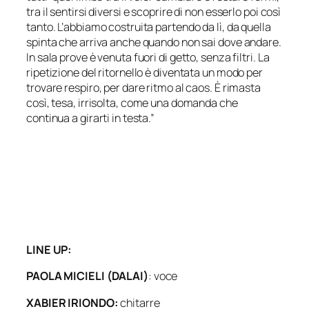
tra il sentirsi diversi e scoprire di non esserlo poi così
tanto. L’abbiamo costruita partendo da lì, da quella
spinta che arriva anche quando non sai dove andare.
In sala prove è venuta fuori di getto, senza filtri. La
ripetizione del ritornello è diventata un modo per
trovare respiro, per dare ritmo al caos. È rimasta
così, tesa, irrisolta, come una domanda che
continua a girarti in testa.”
LINE UP:
PAOLA MICIELI (DALAI)
: voce
XABIER IRIONDO:
chitarre