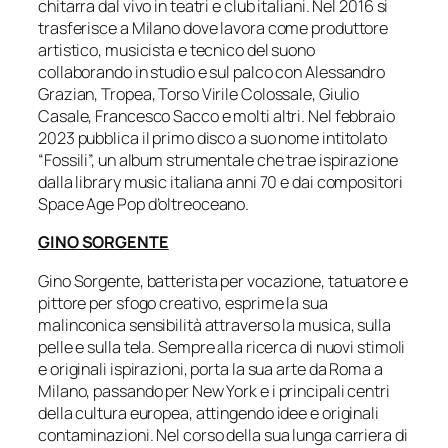
chitarra dal vivo in teatri e club italiani. Nel 2016 si
trasferisce a Milano dove lavora come produttore
artistico, musicista e tecnico del suono
collaborando in studio e sul palco con Alessandro
Grazian, Tropea, Torso Virile Colossale, Giulio
Casale, Francesco Sacco e molti altri. Nel febbraio
2023 pubblica il primo disco a suo nome intitolato
“Fossili”, un album strumentale che trae ispirazione
dalla library music italiana anni 70 e dai compositori
Space Age Pop d’oltreoceano.
GINO SORGENTE
Gino Sorgente, batterista per vocazione, tatuatore e
pittore per sfogo creativo, esprime la sua
malinconica sensibilità attraverso la musica, sulla
pelle e sulla tela. Sempre alla ricerca di nuovi stimoli
e originali ispirazioni, porta la sua arte da Roma a
Milano, passando per New York e i principali centri
della cultura europea, attingendo idee e originali
contaminazioni. Nel corso della sua lunga carriera di