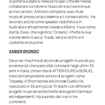
la porterà a esibirsi nelle principali città del Paese,
collaborare con diversi musicisti e scrivere le sue
prime canzoni. A Milano completa i suoi studi
musicali presso un’accademia e il conservatorio. Ha
lavorato anche come speaker radiofonica in
Australia e attualmente risiede a Milano. Il suo nome
d’arte, Dalai, che significa “Oceano”, riflette la sua
visione della musica: fluida, senza confini e in
costante evoluzione.
XABIER IRIONDO
Deus-ex-machina di alcuni dei progetti musicali più
avventurosi che siano stati concepiti negli ultimi 30
anni in Italia, chitarrista di AFTERHOURS e BUÑUEL,
nonché manipolatore sonoro di progetti come
Tasaday, A Short Apnea ed Uncode Duello.Ha
realizzato in 30 anni più di 70 dischi con differenti
progetti musicali ed etichette discografiche major
ed indipendenti. Ha suonato dal vivo in tre
continenti.