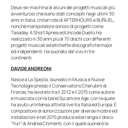
Deus-ex-machina di alcuni dei progetti musicali più
avventurosi che siano stati concepiti negli ultimi 30
anni in Italia, chitarrista di AFTERHOURS e BUÑUEL,
nonché manipolatore sonoro di progetti come
Tasaday, A Short Apnea ed Uncode Duello.Ha
realizzato in 30 anni più di 70 dischi con differenti
progetti musicali ed etichette discografiche major
ed indipendenti. Ha suonato dal vivo in tre
continenti.
DAVIDE ANDREONI
Nasce a La Spezia, laureato in Musica e Nuove
Tecnologie presso il Conservatorio Cherubini di
Firenze, ha lavorato tra il 2012 e il 2015 come autore
e musicista con la band Sycamore Age, con la quale
ha avuto un’intensa attività live tra Italia ed Europa. È
compositore di sonorizzazioni per diverse mostre ed
installazioni e nel 2015 produce ed arrangia il disco
“Yuri” di Andrea Chimenti, con il quale suonerà la