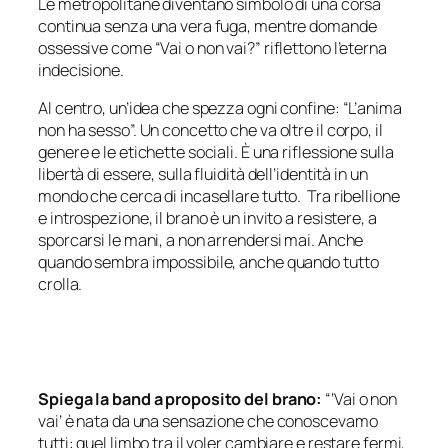
Le metropolitane diventano simbolo di una corsa
continua senza una vera fuga, mentre domande
ossessive come “Vai o non vai?” riflettono l’eterna
indecisione.
Al centro, un’idea che spezza ogni confine: “L’anima
non ha sesso”. Un concetto che va oltre il corpo, il
genere e le etichette sociali. È una riflessione sulla
libertà di essere, sulla fluidità dell’identità in un
mondo che cerca di incasellare tutto. Tra ribellione
e introspezione, il brano è un invito a resistere, a
sporcarsi le mani, a non arrendersi mai. Anche
quando sembra impossibile, anche quando tutto
crolla.
Spiega la band a proposito del brano:
“‘Vai o non
vai’ è nata da una sensazione che conoscevamo
tutti: quel limbo tra il voler cambiare e restare fermi,