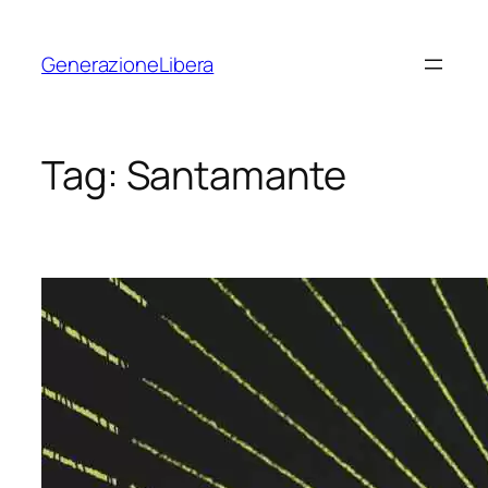
Vai
al
GenerazioneLibera
contenuto
Tag:
Santamante