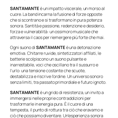
SANTAMANTE
è un impatto viscerale, un morso al
cuore. La band incarna la fusione di forze opposte
che si scontrano e si trasformano in pura potenza
sonora. Santità e passione, redenzione e desiderio,
forza e vulnerabilità: un ossimoro musicale che
attraversa il caos per riemergere più forte che mai.
Ogni suono di
SANTAMANTE
è una detonazione
emotiva. Chitarre ruvide, sintetizzatori affilati, le
batterie scolpiscono un suono pulsante e
inarrestabile, voci che oscillano tra il sussurro e
l’urlo: una tensione costante che scuote,
destabilizza e riscrive l’ordine. Un universo sonoro
senza limiti, tra passato primordiale e futuro ignoto.
SANTAMANTE
è un grido di resistenza, un invito a
immergersi nelle proprie contraddizioni per
trasformarle in energia pura. È il cuore di una
tempesta, il punto di rottura tra ciò che eravamo e
ciò che possiamo diventare. Un’esperienza sonora