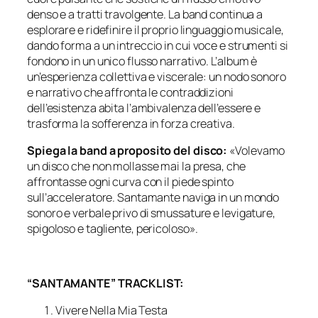
denso e a tratti travolgente. La band continua a
esplorare e ridefinire il proprio linguaggio musicale,
dando forma a un intreccio in cui voce e strumenti si
fondono in un unico flusso narrativo. L’album è
un’esperienza collettiva e viscerale: un nodo sonoro
e narrativo che affronta le contraddizioni
dell’esistenza abita l’ambivalenza dell’essere e
trasforma la sofferenza in forza creativa.
Spiega la band a proposito del disco:
«Volevamo
un disco che non mollasse mai la presa, che
affrontasse ogni curva con il piede spinto
sull’acceleratore. Santamante naviga in un mondo
sonoro e verbale privo di smussature e levigature,
spigoloso e tagliente, pericoloso».
“SANTAMANTE” TRACKLIST:
Vivere Nella Mia Testa