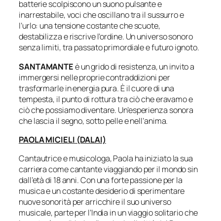
batterie scolpiscono un suono pulsante e
inarrestabile, voci che oscillano tra il sussurro e
l’urlo: una tensione costante che scuote,
destabilizza e riscrive l’ordine. Un universo sonoro
senza limiti, tra passato primordiale e futuro ignoto.
SANTAMANTE
è un grido di resistenza, un invito a
immergersi nelle proprie contraddizioni per
trasformarle in energia pura. È il cuore di una
tempesta, il punto di rottura tra ciò che eravamo e
ciò che possiamo diventare. Un’esperienza sonora
che lascia il segno, sotto pelle e nell’anima.
PAOLA MICIELI (DALAI)
Cantautrice e musicologa, Paola ha iniziato la sua
carriera come cantante viaggiando per il mondo sin
dall’età di 18 anni. Con una forte passione per la
musica e un costante desiderio di sperimentare
nuove sonorità per arricchire il suo universo
musicale, parte per l’India in un viaggio solitario che