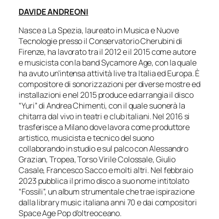
DAVIDE ANDREONI
Nasce a La Spezia, laureato in Musica e Nuove
Tecnologie presso il Conservatorio Cherubini di
Firenze, ha lavorato tra il 2012 e il 2015 come autore
e musicista con la band Sycamore Age, con la quale
ha avuto un’intensa attività live tra Italia ed Europa. È
compositore di sonorizzazioni per diverse mostre ed
installazioni e nel 2015 produce ed arrangia il disco
“Yuri” di Andrea Chimenti, con il quale suonerà la
chitarra dal vivo in teatri e club italiani. Nel 2016 si
trasferisce a Milano dove lavora come produttore
artistico, musicista e tecnico del suono
collaborando in studio e sul palco con Alessandro
Grazian, Tropea, Torso Virile Colossale, Giulio
Casale, Francesco Sacco e molti altri. Nel febbraio
2023 pubblica il primo disco a suo nome intitolato
“Fossili”, un album strumentale che trae ispirazione
dalla library music italiana anni 70 e dai compositori
Space Age Pop d’oltreoceano.