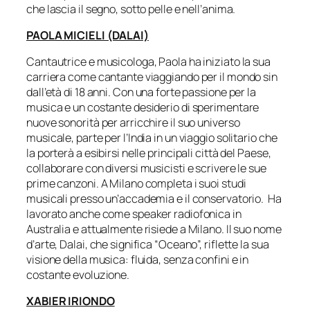
che lascia il segno, sotto pelle e nell’anima.
PAOLA MICIELI (DALAI)
Cantautrice e musicologa, Paola ha iniziato la sua
carriera come cantante viaggiando per il mondo sin
dall’età di 18 anni. Con una forte passione per la
musica e un costante desiderio di sperimentare
nuove sonorità per arricchire il suo universo
musicale, parte per l’India in un viaggio solitario che
la porterà a esibirsi nelle principali città del Paese,
collaborare con diversi musicisti e scrivere le sue
prime canzoni. A Milano completa i suoi studi
musicali presso un’accademia e il conservatorio. Ha
lavorato anche come speaker radiofonica in
Australia e attualmente risiede a Milano. Il suo nome
d’arte, Dalai, che significa “Oceano”, riflette la sua
visione della musica: fluida, senza confini e in
costante evoluzione.
XABIER IRIONDO