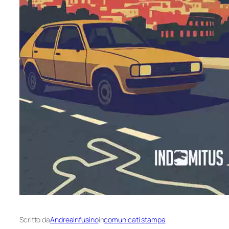
Scritto da
AndreaInfusino
in
comunicati stampa