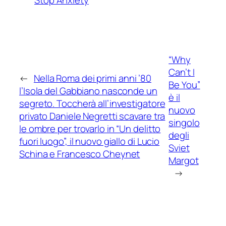
“Why
Can’t I
←
Nella Roma dei primi anni ’80
Be You”
l’Isola del Gabbiano nasconde un
è il
segreto. Toccherà all’investigatore
nuovo
privato Daniele Negretti scavare tra
singolo
le ombre per trovarlo in “Un delitto
degli
fuori luogo”, il nuovo giallo di Lucio
Sviet
Schina e Francesco Cheynet
Margot
→