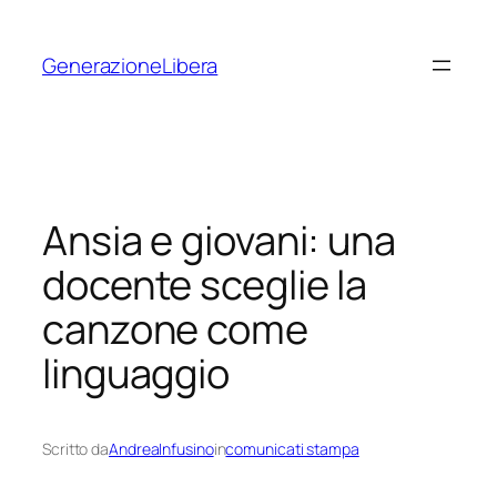
Vai
al
GenerazioneLibera
contenuto
Ansia e giovani: una
docente sceglie la
canzone come
linguaggio
Scritto da
AndreaInfusino
in
comunicati stampa