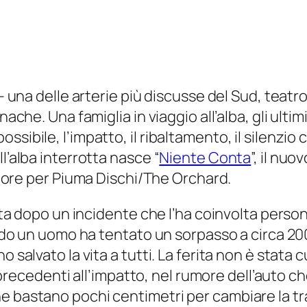
– una delle arterie più discusse del Sud, teatro d
ache. Una famiglia in viaggio all’alba, gli ultim
ibile, l’impatto, il ribaltamento, il silenzio cr
l’alba interrotta nasce “
Niente Conta
”, il nu
store per
Piuma Dischi/The Orchard
.
tista dopo un incidente che l’ha coinvolta perso
uando un uomo ha tentato un sorpasso a circa 2
 salvato la vita a tutti. La ferita non è stata c
edenti all’impatto, nel rumore dell’auto che s
 bastano pochi centimetri per cambiare la trai