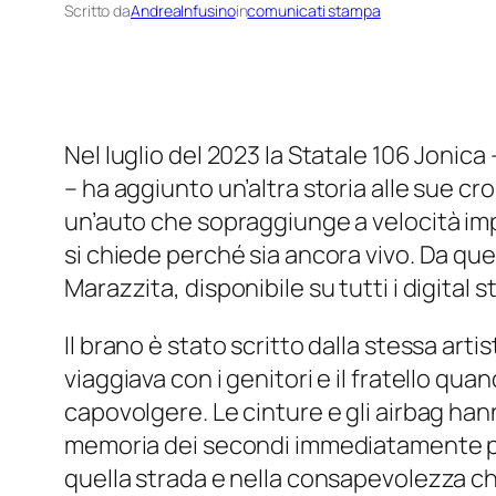
Scritto da
AndreaInfusino
in
comunicati stampa
Nel luglio del 2023 la Statale 106 Jonica 
– ha aggiunto un’altra storia alle sue cron
un’auto che sopraggiunge a velocità imposs
si chiede perché sia ancora vivo. Da quel
Marazzita, disponibile su tutti i digital 
Il brano è stato scritto dalla stessa ar
viaggiava con i genitori e il fratello q
capovolgere. Le cinture e gli airbag hanno
memoria dei secondi immediatamente prec
quella strada e nella consapevolezza che