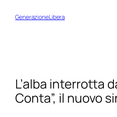
Vai
al
GenerazioneLibera
contenuto
L’alba interrotta 
Conta”, il nuovo si