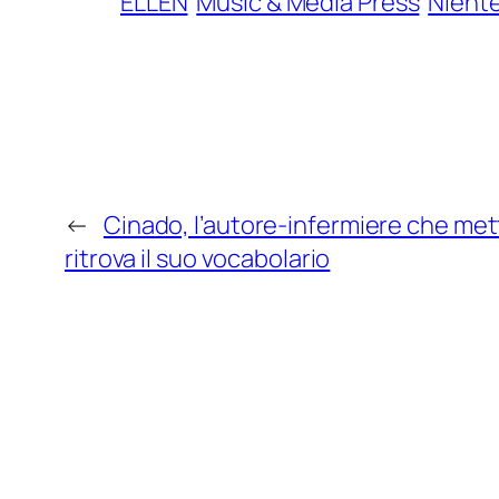
ELLEN
Music & Media Press
Nient
←
Cinado, l’autore-infermiere che mette
ritrova il suo vocabolario