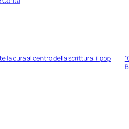
e Conta
 la cura al centro della scrittura: il pop
“
B