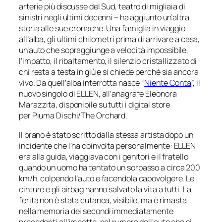
arterie più discusse del Sud, teatro di migliaia di
sinistri negli ultimi decenni – ha aggiunto un’altra
storia alle sue cronache. Una famiglia in viaggio
all’alba, gli ultimi chilometri prima di arrivare a casa,
un’auto che sopraggiunge a velocità impossibile,
l’impatto, il ribaltamento, il silenzio cristallizzato di
chi resta a testa in giù e si chiede perché sia ancora
vivo. Da quell’alba interrotta nasce “
Niente Conta
”, il
nuovo singolo di ELLEN, all’anagrafe Eleonora
Marazzita, disponibile su tutti i digital store
per
Piuma Dischi/The Orchard
.
Il brano è stato scritto dalla stessa artista dopo un
incidente che l’ha coinvolta personalmente: ELLEN
era alla guida, viaggiava con i genitori e il fratello
quando un uomo ha tentato un sorpasso a circa 200
km/h, colpendo l’auto e facendola capovolgere. Le
cinture e gli airbag hanno salvato la vita a tutti. La
ferita non è stata cutanea, visibile, ma è rimasta
nella memoria dei secondi immediatamente
precedenti all’impatto, nel rumore dell’auto che si