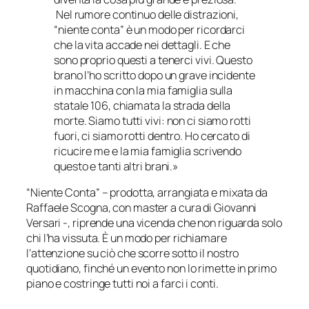
Nel rumore continuo delle distrazioni,
“niente conta” è un modo per ricordarci
che la vita accade nei dettagli. E che
sono proprio questi a tenerci vivi. Questo
brano l’ho scritto dopo un grave incidente
in macchina con la mia famiglia sulla
statale 106, chiamata
la strada della
morte
. Siamo tutti vivi: non ci siamo rotti
fuori, ci siamo rotti dentro. Ho cercato di
ricucire me e la mia famiglia scrivendo
questo e tanti altri brani.»
“Niente Conta” – prodotta, arrangiata e mixata da
Raffaele Scogna, con master a cura di Giovanni
Versari -, riprende una vicenda che non riguarda solo
chi l’ha vissuta. È un modo per richiamare
l’attenzione su ciò che scorre sotto il nostro
quotidiano, finché un evento non lo rimette in primo
piano e costringe tutti noi a farci i conti.