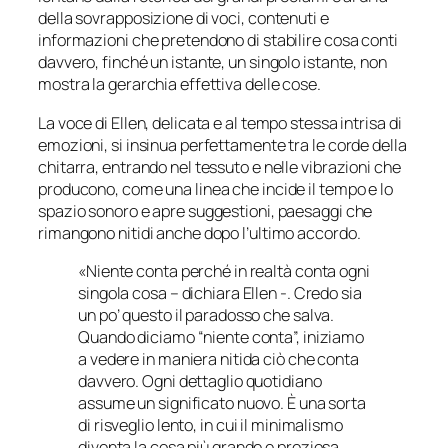
della sovrapposizione di voci, contenuti e
informazioni che pretendono di stabilire cosa conti
davvero, finché un istante, un singolo istante, non
mostra la gerarchia effettiva delle cose.
La voce di Ellen, delicata e al tempo stessa intrisa di
emozioni, si insinua perfettamente tra le corde della
chitarra, entrando nel tessuto e nelle vibrazioni che
producono, come una linea che incide il tempo e lo
spazio sonoro e apre suggestioni, paesaggi che
rimangono nitidi anche dopo l’ultimo accordo.
«Niente conta perché in realtà conta ogni
singola cosa – dichiara Ellen -. Credo sia
un po’ questo il paradosso che salva.
Quando diciamo “niente conta”, iniziamo
a vedere in maniera nitida ciò che conta
davvero. Ogni dettaglio quotidiano
assume un significato nuovo. È una sorta
di risveglio lento, in cui il minimalismo
diventa la cosa più grande e preziosa.