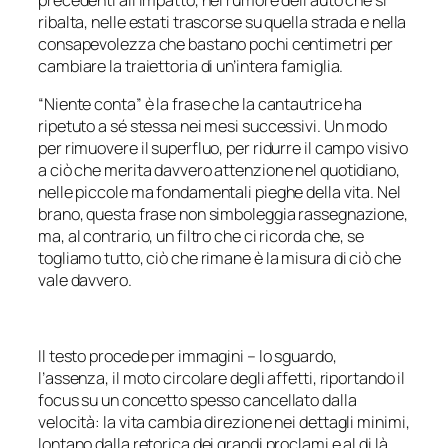
ribalta, nelle estati trascorse su quella strada e nella
consapevolezza che bastano pochi centimetri per
cambiare la traiettoria di un’intera famiglia.
“Niente conta” è la frase che la cantautrice ha
ripetuto a sé stessa nei mesi successivi. Un modo
per rimuovere il superfluo, per ridurre il campo visivo
a ciò che merita davvero attenzione nel quotidiano,
nelle piccole ma fondamentali pieghe della vita. Nel
brano, questa frase non simboleggia rassegnazione,
ma, al contrario, un filtro che ci ricorda che, se
togliamo tutto, ciò che rimane è la misura di ciò che
vale davvero.
Il testo procede per immagini – lo sguardo,
l’assenza, il moto circolare degli affetti, riportando il
focus su un concetto spesso cancellato dalla
velocità: la vita cambia direzione nei dettagli minimi,
lontano dalla retorica dei grandi proclami e al di là