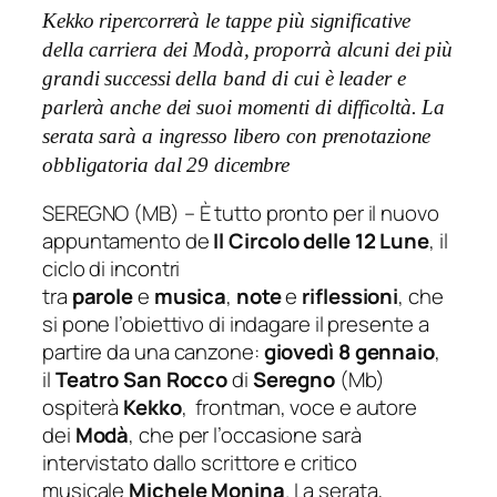
Kekko ripercorrerà le tappe più significative
della carriera dei Modà, proporrà alcuni dei più
grandi successi della band di cui è leader e
parlerà anche dei suoi momenti di difficoltà.
La
serata sarà a ingresso libero con prenotazione
obbligatoria dal 29 dicembre
SEREGNO (MB) – È tutto pronto per il nuovo
appuntamento de
Il Circolo delle 12 Lune
, il
ciclo di incontri
tra
parole
e
musica
,
note
e
riflessioni
, che
si pone l’obiettivo di indagare il presente a
partire da una canzone:
giovedì 8 gennaio
,
il
Teatro San Rocco
di
Seregno
(Mb)
ospiterà
Kekko
, frontman, voce e autore
dei
Modà
, che per l’occasione sarà
intervistato dallo scrittore e critico
musicale
Michele Monina
. La serata,