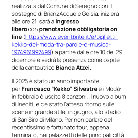
realizzata dal Comune di Seregno con il
sostegno di BrianzAcque e Gelsia, inizierà
alle ore 21, sarà a
ingresso
libero
con
prenotazione obbligatoria on
line
(
https://www.eventbrite.it/e/
biglietti-
kekko-dei-moda-tra-
parole-e-musica-
1974961997499
) a partire dalle ore 10 del 29
dicembre e vedrà la presenza come ospite
della cantautrice
Bianca Atzei.
Il 2025 è stato un anno importante
per
Francesco “Kekko” Silvestre
e i Modà:
in febbraio è uscito
8 canzoni
, il nuovo album
di inediti, e c’è stato l’atteso ritorno sulle
scene in grande stile, in giugno, allo stadio
di San Siro di Milano. Per non parlare del
recentissimo e fortunato tour, appena
terminato, nei palazzetti delle principali città