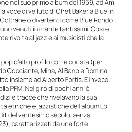
one nel suo primo album del 1959, ad
Am
lla voce di velluto di Chet Baker a
Blue in
 Coltrane o divertenti come
Blue Rondo
ono venuti in mente tantissimi. Così è
e rivolta al jazz e ai musicisti che la
pop d’alto profilo come corista (per
rdo Cocciante, Mina, Al Bano e Romina
ritto insieme ad Alberto Fortis. È invece
lla PFM. Nel giro di pochi anni è
dizi e tracce che rivelavano la sua
rità etniche e jazzistiche dell’album
Lo
udit del ventesimo secolo, senza
23), caratterizzati da una forte