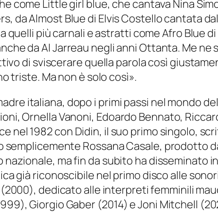
iche come
Little girl blue
, che cantava Nina Sim
rs, da
Almost Blue
di Elvis Costello cantata da
 a quelli più carnali e astratti come
Afro Blue
di
nche da Al Jarreau negli anni Ottanta. Me ne s
ttivo di sviscerare quella parola così giustament
no triste. Ma non è solo così».
re italiana, dopo i primi passi nel mondo del 
hioni, Ornella Vanoni, Edoardo Bennato, Ricca
uce nel 1982 con
Didin
, il suo primo singolo, sc
lato semplicemente
Rossana Casale
, prodotto da
p nazionale, ma fin da subito ha disseminato in
ica già riconoscibile nel primo disco alle sono
i
(2000), dedicato alle interpreti femminili ma
999), Giorgio Gaber (2014) e Joni Mitchell (20