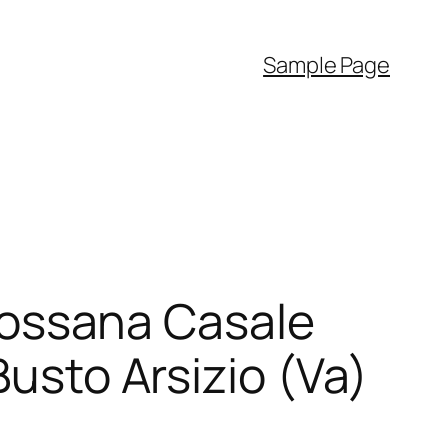
Sample Page
i Rossana Casale
Busto Arsizio (Va)