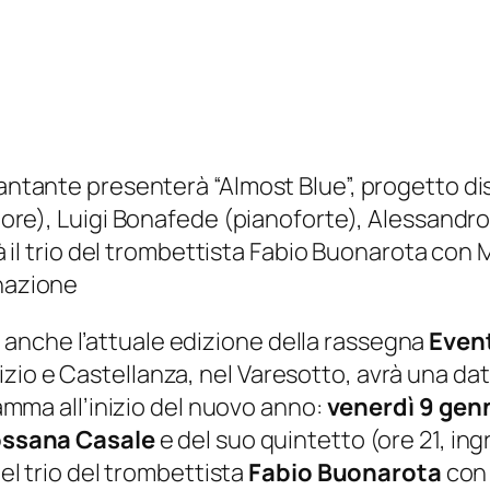
cantante presenterà “Almost Blue”, progetto dis
nore),
Luigi Bonafede (pianoforte), Alessandro 
ibirà il trio del trombettista Fabio Buonarota
onazione
anche l’attuale edizione della rassegna
Event
zio e Castellanza, nel Varesotto, avrà una da
gramma all’inizio del nuovo anno:
venerdì 9 gen
ssana Casale
e del suo quintetto
(ore 21, in
del trio del trombettista
Fabio Buonarota
con