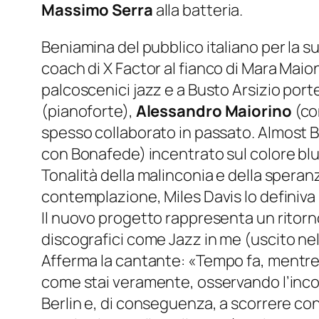
Massimo Serra
alla batteria.
Beniamina del pubblico italiano per la s
coach di
X Factor
al fianco di Mara Maio
palcoscenici jazz e a Busto Arsizio port
(pianoforte),
Alessandro Maiorino
(co
spesso collaborato in passato.
Almost B
con Bonafede) incentrato sul colore blu e
Tonalità della malinconia e della speranz
contemplazione, Miles Davis lo definiva
Il nuovo progetto rappresenta un ritorno
discografici come
Jazz in me
(uscito ne
Afferma la cantante:
«Tempo fa, mentre 
come stai veramente, osservando l’incon
Berlin e, di conseguenza, a scorrere con l