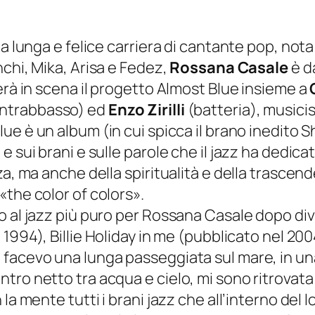
ua lunga e felice carriera di cantante pop, not
nchi, Mika, Arisa e Fedez,
Rossana Casale
è d
erà in scena il progetto
Almost Blue
insieme a
C
ntrabbasso) ed
Enzo Zirilli
(batteria), musicis
lue
è un album (in cui spicca il brano inedito
S
 sui brani e sulle parole che il jazz ha dedicat
a, ma anche della spiritualità e della trascende
«the color of colors».
 al jazz più puro per Rossana Casale dopo dive
l 1994),
Billie Holiday in me
(pubblicato nel 200
facevo una lunga passeggiata sul mare, in una 
tro netto tra acqua e cielo, mi sono ritrovat
a mente tutti i brani jazz che all’interno del l