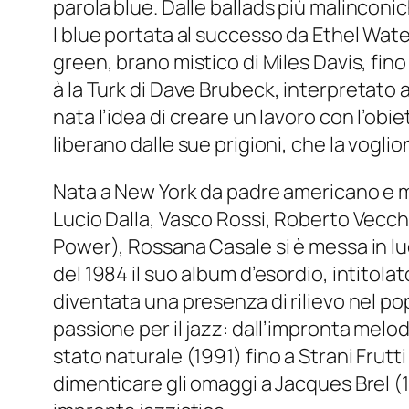
parola
blue
. Dalle ballads più malincon
I blue
portata al successo da Ethel Wate
green
, brano mistico di Miles Davis, fino
à la Turk
di Dave Brubeck, interpretato a
nata l’idea di creare un lavoro con l’obie
liberano dalle sue prigioni, che la voglio
Nata a New York da padre americano e mad
Lucio Dalla, Vasco Rossi, Roberto Vecc
Power), Rossana Casale si è messa in l
del 1984 il suo album d’esordio, intito
diventata una presenza di rilievo nel po
passione per il jazz: dall’impronta melod
stato naturale
(1991) fino a
Strani Frutt
dimenticare gli omaggi a Jacques Brel (1