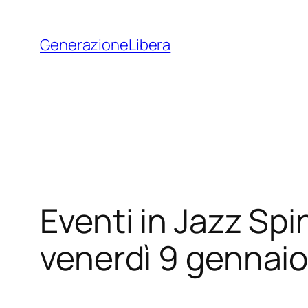
Vai
al
GenerazioneLibera
contenuto
Eventi in Jazz Spi
venerdì 9 gennaio 