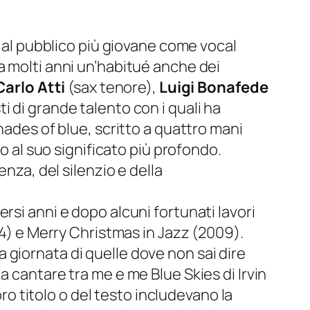
a al pubblico più giovane come vocal
a molti anni un’habitué anche dei
arlo Atti
(sax tenore),
Luigi Bonafede
ti di grande talento con i quali ha
hades of blue
, scritto a quattro mani
o al suo significato più profondo.
nza, del silenzio e della
rsi anni e dopo alcuni fortunati lavori
4) e
Merry Christmas in Jazz
(2009).
giornata di quelle dove non sai dire
a a cantare tra me e me
Blue Skies
di Irvin
oro titolo o del testo includevano la