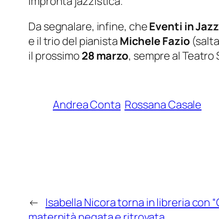
impronta jazzistica.
Da segnalare, infine, che
Eventi in Jaz
e il trio del pianista
Michele Fazio
(salta
il prossimo
28 marzo
, sempre al Teatro 
Andrea Conta
Rossana Casale
←
Isabella Nicora torna in libreria con 
maternità negata e ritrovata