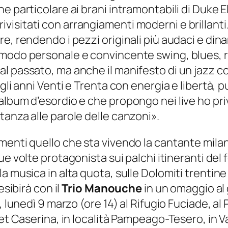
 particolare ai brani intramontabili di Duke El
itati con arrangiamenti moderni e brillanti. Il
e, rendendo i pezzi originali più audaci e din
 modo personale e convincente swing, blues, r
al passato, ma anche il manifesto di un jazz 
li anni Venti e Trenta con energia e libertà, pu
album d’esordio e che propongo nei live ho pri
tanza alle parole delle canzoni».
enti quello che sta vivendo la cantante milane
e volte protagonista sui palchi itineranti del 
a musica in alta quota, sulle Dolomiti trentine
esibirà con il
Trio Manouche
in un omaggio al
 lunedì 9 marzo (ore 14) al Rifugio Fuciade, al P
let Caserina, in località Pampeago-Tesero, in V