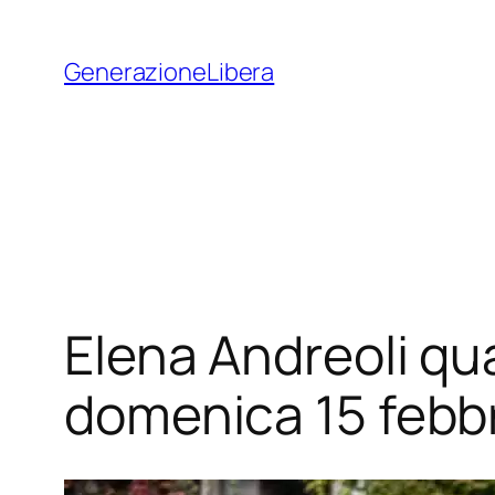
Vai
al
GenerazioneLibera
contenuto
Elena Andreoli qua
domenica 15 febbra