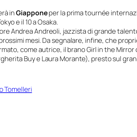
erà in
Giappone
per la prima tournée internaz
okyo e il 10 a Osaka.
re Andrea Andreoli, jazzista di grande talento
i prossimi mesi. Da segnalare, infine, che pro
irmato, come autrice, il brano
Girl in the Mirror
rgherita Buy e Laura Morante), presto sul gr
o Tomelleri