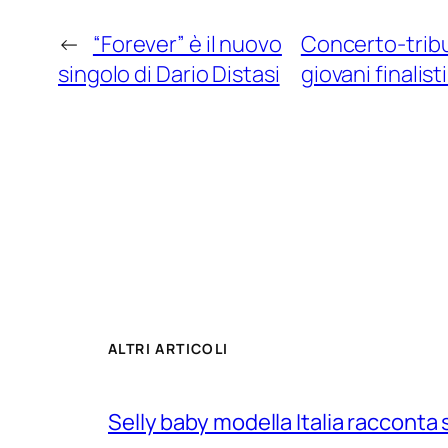
←
“Forever” è il nuovo
Concerto-tribu
singolo di Dario Distasi
giovani finalis
ALTRI ARTICOLI
Selly baby modella Italia racconta 