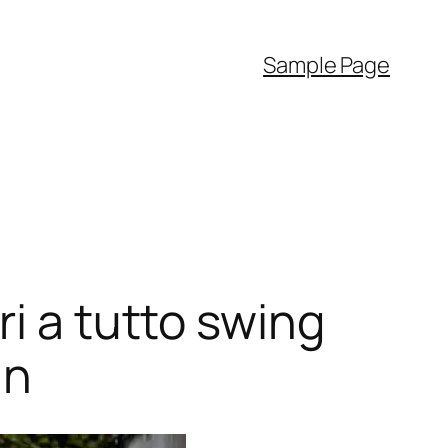
Sample Page
ri a tutto swing
an