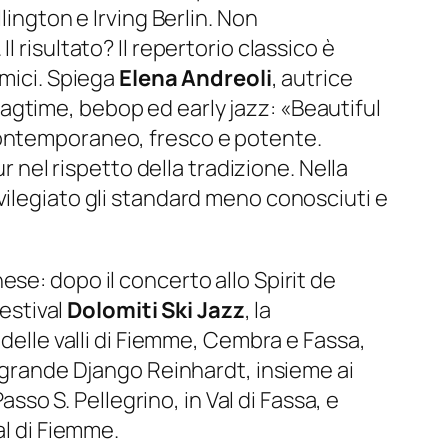
lington e Irving Berlin. Non
 risultato? Il repertorio classico è
amici. Spiega
Elena Andreoli
, autrice
agtime, bebop ed early jazz:
«Beautiful
contemporaneo, fresco e potente.
r nel rispetto della tradizione. Nella
vilegiato gli standard meno conosciuti e
se: dopo il concerto allo Spirit de
festival
Dolomiti Ski Jazz
, la
 delle valli di Fiemme, Cembra e Fassa,
 grande Django Reinhardt, insieme ai
asso S. Pellegrino, in Val di Fassa, e
al di Fiemme.