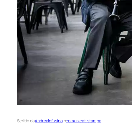
Scritto da
AndreaInfusino
in
comunicati stampa