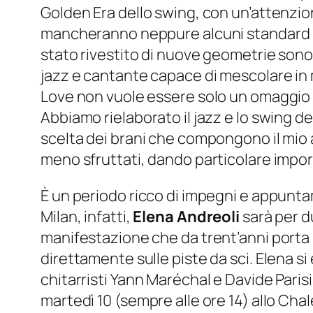
Golden Era dello swing, con un’attenzione
mancheranno neppure alcuni standard rivis
stato rivestito di nuove geometrie sonor
jazz e cantante capace di mescolare in
Love non vuole essere solo un omaggio 
Abbiamo rielaborato il jazz e lo swing deg
scelta dei brani che compongono il mio 
meno sfruttati, dando particolare impor
È un periodo ricco di impegni e appuntam
Milan, infatti,
Elena Andreoli
sarà per du
manifestazione che da trent’anni porta l
direttamente sulle piste da sci. Elena si 
chitarristi Yann Maréchal e Davide Parisi,
martedì 10 (sempre alle ore 14) allo Cha