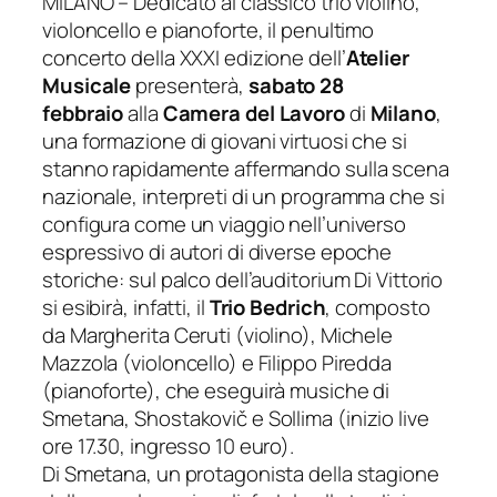
MILANO – Dedicato al classico trio violino,
violoncello e pianoforte, il penultimo
concerto della XXXI edizione dell’
Atelier
Musicale
presenterà,
sabato 28
febbraio
alla
Camera del Lavoro
di
Milano
,
una formazione di giovani virtuosi che si
stanno rapidamente affermando sulla scena
nazionale, interpreti di un programma che si
configura come un viaggio nell’universo
espressivo di autori di diverse epoche
storiche: sul palco dell’auditorium Di Vittorio
si esibirà, infatti, il
Trio Bedrich
, composto
da Margherita Ceruti (violino), Michele
Mazzola (violoncello) e Filippo Piredda
(pianoforte), che eseguirà musiche di
Smetana, Shostakovič e Sollima
(inizio live
ore 17.30, ingresso 10 euro)
.
Di Smetana, un protagonista della stagione