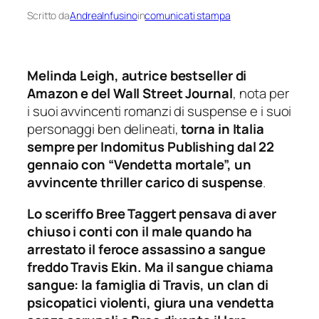
Scritto da
AndreaInfusino
in
comunicati stampa
Melinda Leigh, autrice bestseller di
Amazon e del Wall Street Journal
, nota per
i suoi avvincenti romanzi di suspense e i suoi
personaggi ben delineati,
torna in Italia
sempre per Indomitus Publishing dal 22
gennaio con “Vendetta mortale”, un
avvincente thriller carico di suspense
.
Lo sceriffo Bree Taggert pensava di aver
chiuso i conti con il male quando ha
arrestato il feroce assassino a sangue
freddo Travis Ekin. Ma il sangue chiama
sangue: la famiglia di Travis, un clan di
psicopatici violenti, giura una vendetta