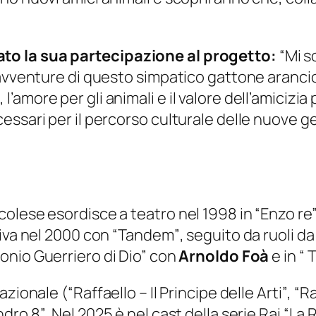
to la sua partecipazione al progetto:
“
Mi s
e avventure di questo simpatico gattone aranc
tura, l’amore per gli animali e il valore dell’ami
essari per il percorso culturale delle nuove g
olese esordisce a teatro nel 1998 in “
Enzo re
iva nel 2000 con “
Tandem”
, seguito da ruoli d
onio Guerriero di Dio”
con
Arnoldo Foà
e in “ 
azionale (“
Raffaello – Il Principe delle Arti”
, “
Ra
ndro 8”
. Nel 2025 è nel cast della serie Rai “
La R