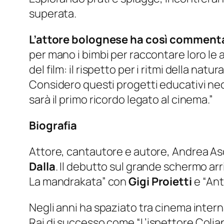
superata.
L’attore bolognese ha così commenta
per mano i bimbi per raccontare loro l
del film: il rispetto per i ritmi della na
Considero questi progetti educativi nec
sarà il primo ricordo legato al cinema.”
Biografia
Attore, cantautore e autore, Andrea Asc
Dalla
. Il debutto sul grande schermo arr
La mandrakata”
con
Gigi Proietti
e “
Ant
Negli anni ha spaziato tra cinema intern
Rai di successo come “
L’ispettore Colia