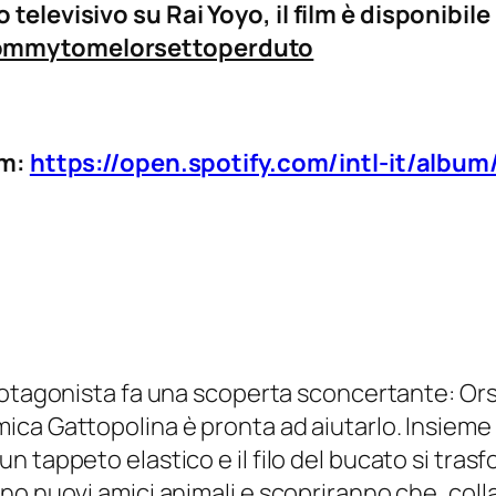
televisivo su Rai Yoyo, il film è disponibile
tommytomelorsettoperduto
lm:
https://open.spotify.com/intl-it/albu
protagonista fa una scoperta sconcertante: Ors
ica Gattopolina è pronta ad aiutarlo. Insieme
 tappeto elastico e il filo del bucato si trasf
no nuovi amici animali e scopriranno che, col