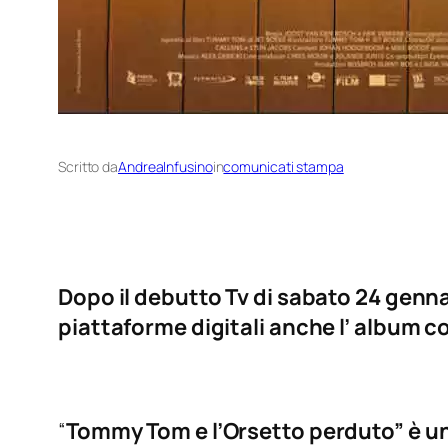
Scritto da
AndreaInfusino
in
comunicati stampa
Dopo il debutto Tv di sabato 24 gennai
piattaforme digitali anche l’ album c
“
Tommy Tom e l’Orsetto perduto” è un f