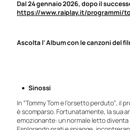
Dal 24 gennaio 2026, dopo il successo 
https://www.raiplay.it/programmi/
Ascolta l’ Album con le canzoni del fi
Sinossi
In “
Tommy Tom e l’orsetto perduto”
, il 
è scomparso. Fortunatamente, la sua am
emozionante: un normale letto diventa un
Esplorando prati e spiagge, incontreran