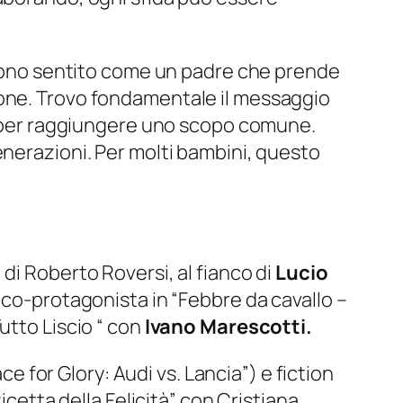
ono sentito come un padre che prende
ione. Trovo fondamentale il messaggio
cizia per raggiungere uno scopo comune.
enerazioni. Per molti bambini, questo
”
di Roberto Roversi, al fianco di
Lucio
a co-protagonista in “
Febbre da cavallo –
Tutto Liscio “ con
Ivano Marescotti.
ce for Glory: Audi vs. Lancia”
) e fiction
icetta della Felicità”
con Cristiana