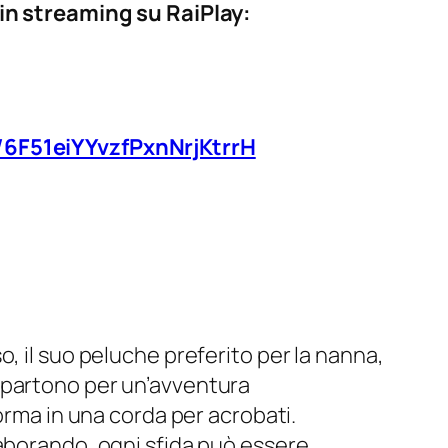
 in streaming su RaiPlay:
m/6F51eiYYvzfPxnNrjKtrrH
o, il suo peluche preferito per la nanna,
 partono per un’avventura
orma in una corda per acrobati.
laborando, ogni sfida può essere