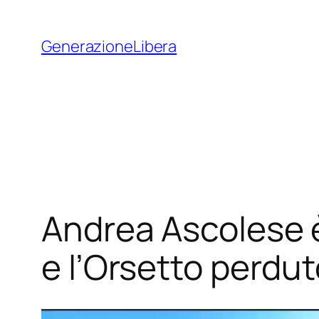
Vai
al
GenerazioneLibera
contenuto
Andrea Ascolese 
e l’Orsetto perdut