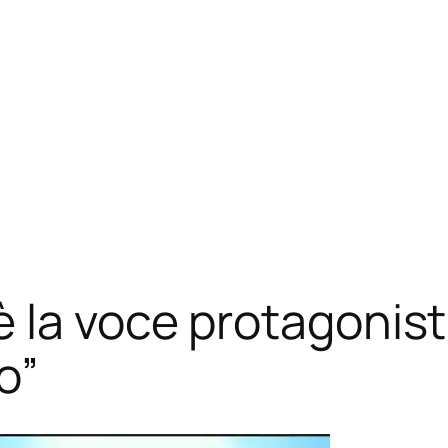
è la voce protagonis
o”