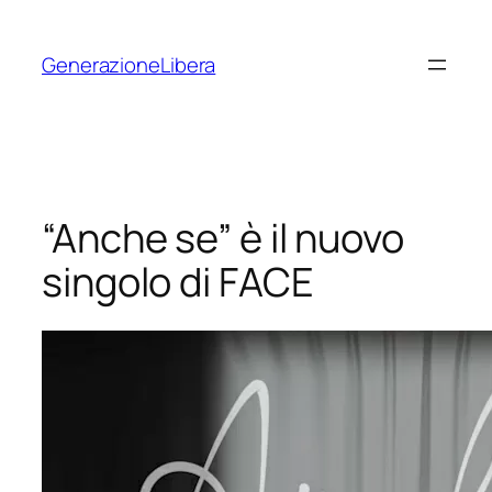
Vai
al
GenerazioneLibera
contenuto
“Anche se” è il nuovo
singolo di FACE