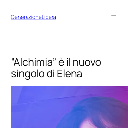
Vai
al
GenerazioneLibera
contenuto
“Alchimia” è il nuovo
singolo di Elena