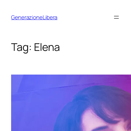
Vai
al
GenerazioneLibera
contenuto
Tag:
Elena