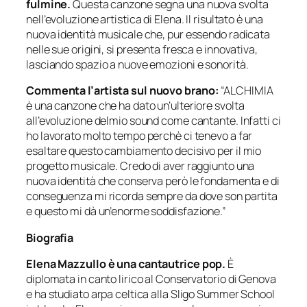
fulmine.
Questa canzone segna una nuova svolta
nell’evoluzione artistica di Elena. Il risultato è una
nuova identità musicale che, pur essendo radicata
nelle sue origini, si presenta fresca e innovativa,
lasciando spazio a nuove emozioni e sonorità.
Commenta l’artista sul nuovo brano:
“ALCHIMIA
è una canzone che ha dato un’ulteriore svolta
all’evoluzione delmio sound come cantante. Infatti ci
ho lavorato molto tempo perchè ci tenevo a far
esaltare questo cambiamento decisivo per il mio
progetto musicale. Credo di aver raggiunto una
nuova identità che conserva però le fondamenta e di
conseguenza mi ricorda sempre da dove son partita
e questo mi dà un’enorme soddisfazione.”
Biografia
Elena Mazzullo è una cantautrice pop.
È
diplomata in canto lirico al Conservatorio di Genova
e ha studiato arpa celtica alla Sligo Summer School