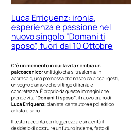
Luca Erriquenz: ironia,
esperienza e passione nel
nuovo singolo “Domani ti
sposo”, fuori dal 10 Ottobre
C’è un momento in cui la vita sembra un
palcoscenico:
un litigio che si trasforma in
abbraccio, una promessa che nasce da piccoli gesti,
un sogno d’amore che si tinge di ironia e
concretezza. È proprio da queste immagini che
prende vita
“Domani ti sposo”
, il nuovo brano di
Luca Erriquenz
, pianista, cantautore e poliedrico
artista pisano.
Il testo racconta con leggerezza e sincerità il
desiderio di costruire un futuro insieme, fatto di