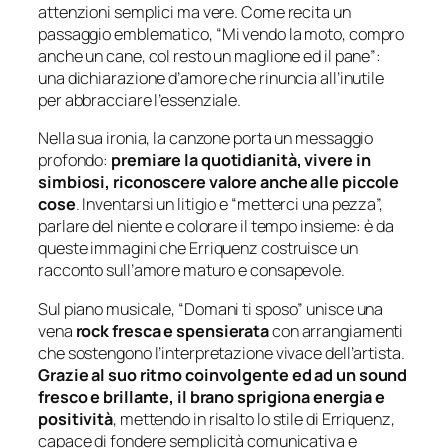
attenzioni semplici ma vere. Come recita un
passaggio emblematico,
“Mi vendo la moto, compro
anche un cane, col resto un maglione ed il pane”
:
una dichiarazione d’amore che rinuncia all’inutile
per abbracciare l’essenziale.
Nella sua ironia, la canzone porta un messaggio
profondo:
premiare la quotidianità, vivere in
simbiosi, riconoscere valore anche alle piccole
cose
. Inventarsi un litigio e “metterci una pezza”,
parlare del niente e colorare il tempo insieme: è da
queste immagini che Erriquenz costruisce un
racconto sull’amore maturo e consapevole.
Sul piano musicale,
“Domani ti sposo”
unisce una
vena
rock fresca e spensierata
con arrangiamenti
che sostengono l’interpretazione vivace dell’artista.
Grazie al suo ritmo coinvolgente ed ad un sound
fresco e brillante, il brano sprigiona energia e
positività
, mettendo in risalto lo stile di Erriquenz,
capace di fondere semplicità comunicativa e