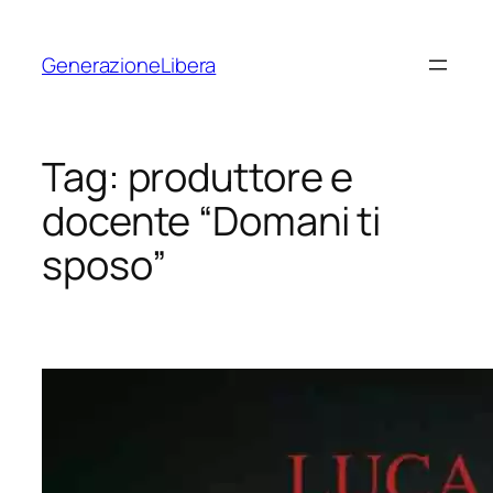
Vai
al
GenerazioneLibera
contenuto
Tag:
produttore e
docente “Domani ti
sposo”