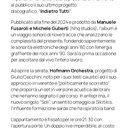
al pubblico il suo ultimo progetto
discografico, “
Indietro Tutti
“.
Pubblicato alla fine del 2024 e prodotto da
Manuele
Fusaroli e Michele Guberti
(Nhq studios), l’album è
un viaggio sonoro di nove tracce che analizzano le
complessità del presente, fondendo sapientemente
le sonorità elettroniche degli anni ’80 con l’energia
graffiante del rock anni ’90. Sarà la prima occasione
per ascoltare dal vivo l’intero lavoro.
Ad aprire la serata,
Hofmann Orchestra
, progetto di
Giulio Cecchini, noto per i suoi testi caustici ed il suo
approccio irriverente e “politicamente scorretto”
che proporrà un set in versione acustica dei brani
che ne hanno segnato il percorso. In anteprima, il
nuovo singolo “Soli”, un sentito omaggio ai Sikitikis,
l’influente formazione sarda che ha ispirato la band.
L’appuntamento è fissato per le ore 21:30 con
l’apertura porte. Un doppio live imperdibile, al costo