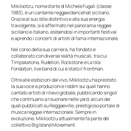
Mikilootzu, nome d’arte di Michele Fugali (classe
1983), è un cantante reggae/dancehall siciliano.
Grazie al suo stile distintivo e alla sua energia
travolgente, si è affermato nel panorama reggae
siciliano e italiano, esibendosi in importanti festival
e aprendo i concerti di artisti di fama internazionale.
Nel corso della sua carriera, ha fondato e
collaborato con diverse realtà musicali, tra cui:
Timpakatona, Rudelion, Rockstone e La Isla
Fondation, live band di cui è stato il frontman.
Oltre alle esibizioni dal vivo, Mikilootzu ha prestato
la sua voce a produzioni e riddim sui quali hanno
cantato artisti di rilievo globale, pubblicando singoli
che continuano a risuonare nelle yard, alcuni dei
quali pubblicati su Reggaeville, prestigioso portale di
musica reggae internazionale. Sempre in
evoluzione, Mikilootzu attualmente fa parte del
collettivo Big Island Movement.