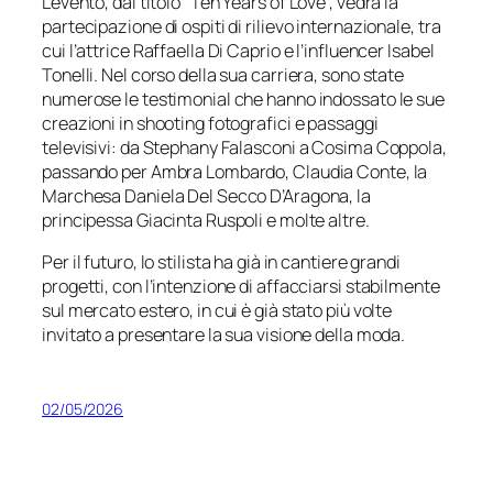
L’evento, dal titolo “
Ten Years
of Love”, vedrà la
partecipazione di ospiti di rilievo internazionale, tra
cui l’attrice Raffaella Di Caprio e l’influencer Isabel
Tonelli. Nel corso della sua carriera, sono state
numerose le testimonial che hanno indossato le sue
creazioni in shooting fotografici e passaggi
televisivi: da Stephany Falasconi a Cosima Coppola,
passando per Ambra Lombardo, Claudia Conte, la
Marchesa Daniela Del Secco D’Aragona, la
principessa Giacinta Ruspoli e molte altre.
Per il futuro, lo stilista ha già in cantiere grandi
progetti, con l’intenzione di affacciarsi stabilmente
sul mercato estero, in cui è già stato più volte
invitato a presentare la sua visione della moda.
02/05/2026