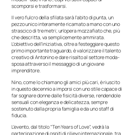
scomporsi e trasformarsi.
Il vero fulcro della sfilata sarà l’abito di punta, un
pezzo unico interamente ricamato a mano con uno
strascico di tre metri; un’opera mozzafiato che, più
che descritta, va semplicemente ammirata.
L’obiettivo dell’iniziativa, oltre a festeggiare questo
primo importante traguardo, è valorizzare il talento
creativo di Antonino e dare risalto al settore moda-
sposa attraverso il messaggio di un giovane
imprenditore.
Nino, come lo chiamano gli amici più cari, è riuscito
in questo decennio a imporsi con uno stile capace di
far sognare donne dalle fisicità diverse, rendendole
sensuali con eleganza e delicatezza, sempre
sostenuto dalla propria famiglia e da uno staff di
fiducia.
L’evento, dal titolo “Ten Years of Love”, vedrà la
partecipazione di ospiti di rilievo internazionale, tra