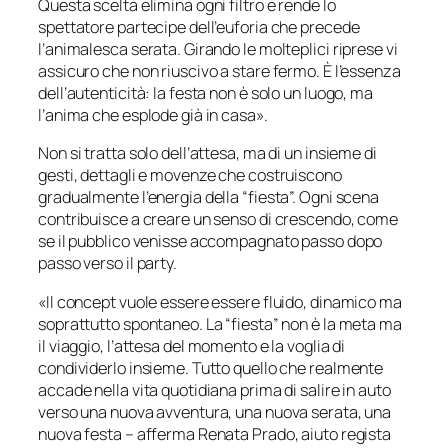
Questa scelta elimina ogni filtro e rende lo
spettatore partecipe dell’euforia che precede
l’animalesca serata. Girando le molteplici riprese vi
assicuro che non riuscivo a stare fermo. È l’essenza
dell’autenticità: la festa non è solo un luogo, ma
l’anima che esplode già in casa».
Non si tratta solo dell’attesa, ma di un insieme di
gesti, dettagli e movenze che costruiscono
gradualmente l’energia della “fiesta”. Ogni scena
contribuisce a creare un senso di crescendo, come
se il pubblico venisse accompagnato passo dopo
passo verso il party.
«Il concept vuole essere essere fluido, dinamico ma
soprattutto spontaneo. La “fiesta” non è la meta ma
il viaggio, l’attesa del momento e la voglia di
condividerlo insieme. Tutto quello che realmente
accade nella vita quotidiana prima di salire in auto
verso una nuova avventura, una nuova serata, una
nuova festa – afferma Renata Prado, aiuto regista