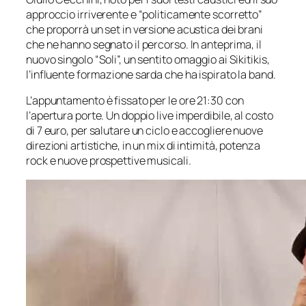
approccio irriverente e “politicamente scorretto”
che proporrà un set in versione acustica dei brani
che ne hanno segnato il percorso. In anteprima, il
nuovo singolo “Soli”, un sentito omaggio ai Sikitikis,
l’influente formazione sarda che ha ispirato la band.
L’appuntamento è fissato per le ore 21:30 con
l’apertura porte. Un doppio live imperdibile, al costo
di 7 euro, per salutare un ciclo e accogliere nuove
direzioni artistiche, in un mix di intimità, potenza
rock e nuove prospettive musicali.