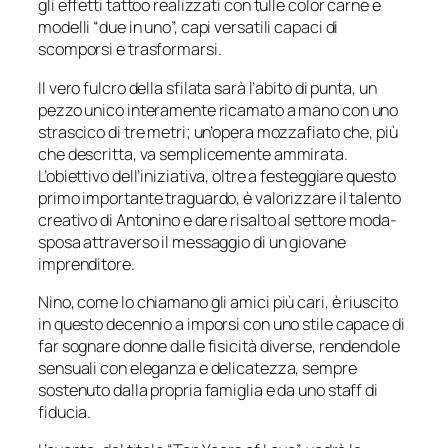
gli effetti tattoo realizzati con tulle color carne e
modelli “due in uno”, capi versatili capaci di
scomporsi e trasformarsi.
Il vero fulcro della sfilata sarà l’abito di punta, un
pezzo unico interamente ricamato a mano con uno
strascico di tre metri; un’opera mozzafiato che, più
che descritta, va semplicemente ammirata.
L’obiettivo dell’iniziativa, oltre a festeggiare questo
primo importante traguardo, è valorizzare il talento
creativo di Antonino e dare risalto al settore moda-
sposa attraverso il messaggio di un giovane
imprenditore.
Nino, come lo chiamano gli amici più cari, è riuscito
in questo decennio a imporsi con uno stile capace di
far sognare donne dalle fisicità diverse, rendendole
sensuali con eleganza e delicatezza, sempre
sostenuto dalla propria famiglia e da uno staff di
fiducia.