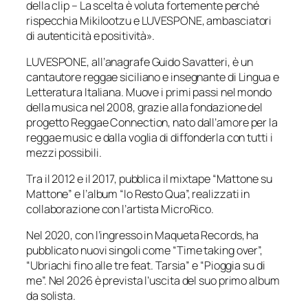
della clip – La scelta è voluta fortemente perché
rispecchia Mikilootzu e LUVESPONE, ambasciatori
di autenticità e positività».
LUVESPONE, all’anagrafe Guido Savatteri, è un
cantautore reggae siciliano e insegnante di Lingua e
Letteratura Italiana. Muove i primi passi nel mondo
della musica nel 2008, grazie alla fondazione del
progetto Reggae Connection, nato dall’amore per la
reggae music e dalla voglia di diffonderla con tutti i
mezzi possibili.
Tra il 2012 e il 2017, pubblica il mixtape “Mattone su
Mattone” e l’album “Io Resto Qua”, realizzati in
collaborazione con l’artista MicroRico.
Nel 2020, con l’ingresso in Maqueta Records, ha
pubblicato nuovi singoli come “Time taking over”,
“Ubriachi fino alle tre feat. Tarsia” e “Pioggia su di
me”. Nel 2026 è prevista l’uscita del suo primo album
da solista.