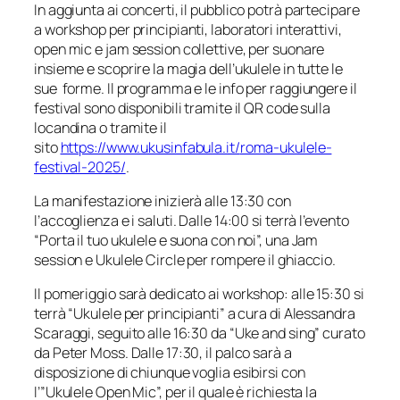
In aggiunta ai concerti, il pubblico potrà partecipare
a workshop per principianti, laboratori interattivi,
open mic e jam session collettive, per suonare
insieme e scoprire la magia dell’ukulele in tutte le
sue forme. Il programma e le info per raggiungere il
festival sono disponibili tramite il QR code sulla
locandina o tramite il
sito
https://www.ukusinfabula.it/
roma-ukulele-
festival-2025/
.
La manifestazione inizierà alle 13:30 con
l’accoglienza e i saluti. Dalle 14:00 si terrà l’evento
“Porta il tuo ukulele e suona con noi”, una Jam
session e Ukulele Circle per rompere il ghiaccio.
Il pomeriggio sarà dedicato ai workshop: alle 15:30 si
terrà “Ukulele per principianti” a cura di Alessandra
Scaraggi, seguito alle 16:30 da “Uke and sing” curato
da Peter Moss. Dalle 17:30, il palco sarà a
disposizione di chiunque voglia esibirsi con
l’”Ukulele Open Mic”, per il quale è richiesta la