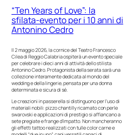
“Ten Years of Love”: la
sfilata-evento per i 10 anni di
Antonino Cedro
Il 2 maggio 2026, la cornice del Teatro Francesco
Cilea di Reggio Calabria ospiterà un evento speciale
per celebrare i dieci anni di attività dello stilista
Antonino Cedro. Protagonista della serata sarà una
collezione interamente dedicata al mondo del
wedding e della lingerie, pensata per una donna
determinata e sicura di sé.
Le creazioni in passerella si distinguono per l’uso di
materiali nobili: pizzo chantilly ricamato con perle
swarovski e applicazioni di prestigio si affiancano a
sete pregiate e frange d’impatto. Non mancheranno
gli effetti tattoo realizzati con tulle color carne e
modelli “due in uno”, capi versatili capaci di