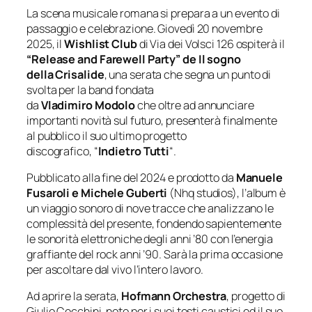
La scena musicale romana si prepara a un evento di
passaggio e celebrazione. Giovedì 20 novembre
2025, il
Wishlist Club
di Via dei Volsci 126 ospiterà il
“Release and Farewell Party” de Il sogno
della
Crisalide
, una serata che segna un punto di
svolta per la band fondata
da
Vladimiro Modolo
che oltre ad annunciare
importanti novità sul futuro, presenterà finalmente
al pubblico il suo ultimo progetto
discografico, “
Indietro Tutti
“.
Pubblicato alla fine del 2024 e prodotto da
Manuele
Fusaroli e Michele Guberti
(Nhq studios), l’album è
un viaggio sonoro di nove tracce che analizzano le
complessità del presente, fondendo sapientemente
le sonorità elettroniche degli anni ’80 con l’energia
graffiante del rock anni ’90. Sarà la prima occasione
per ascoltare dal vivo l’intero lavoro.
Ad aprire la serata,
Hofmann Orchestra
, progetto di
Giulio Cecchini, noto per i suoi testi caustici ed il suo