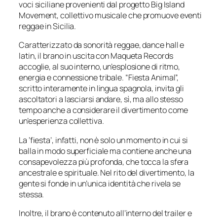
voci siciliane provenienti dal progetto Big Island
Movement, collettivo musicale che promuove eventi
reggae in Sicilia.
Caratterizzato da sonorità reggae, dance hall e
latin, il brano in uscita con Maqueta Records
accoglie, al suo interno, un’esplosione di ritmo,
energia e connessione tribale. “Fiesta Animal”,
scritto interamente in lingua spagnola, invita gli
ascoltatori a lasciarsi andare, sì, ma allo stesso
tempo anche a considerare il divertimento come
un’esperienza collettiva.
La ‘fiesta’, infatti, non è solo un momento in cui si
balla in modo superficiale ma contiene anche una
consapevolezza più profonda, che tocca la sfera
ancestrale e spirituale. Nel rito del divertimento, la
gente si fonde in un’unica identità che rivela se
stessa.
Inoltre, il brano è contenuto all’interno del trailer e