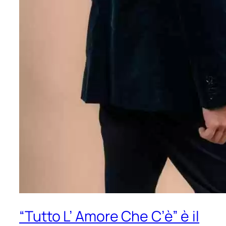
“Tutto L’ Amore Che C’è” è il