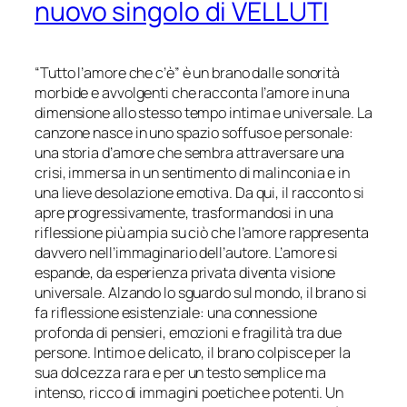
nuovo singolo di VELLUTI
“Tutto l’amore che c’è” è un brano dalle sonorità
morbide e avvolgenti che racconta l’amore in una
dimensione allo stesso tempo intima e universale. La
canzone nasce in uno spazio soffuso e personale:
una storia d’amore che sembra attraversare una
crisi, immersa in un sentimento di malinconia e in
una lieve desolazione emotiva. Da qui, il racconto si
apre progressivamente, trasformandosi in una
riflessione più ampia su ciò che l’amore rappresenta
davvero nell’immaginario dell’autore. L’amore si
espande, da esperienza privata diventa visione
universale. Alzando lo sguardo sul mondo, il brano si
fa riflessione esistenziale: una connessione
profonda di pensieri, emozioni e fragilità tra due
persone. Intimo e delicato, il brano colpisce per la
sua dolcezza rara e per un testo semplice ma
intenso, ricco di immagini poetiche e potenti. Un