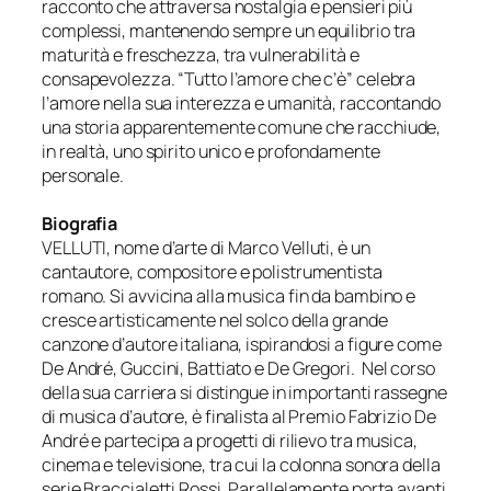
racconto che attraversa nostalgia e pensieri più
complessi, mantenendo sempre un equilibrio tra
maturità e freschezza, tra vulnerabilità e
consapevolezza. “Tutto l’amore che c’è” celebra
l’amore nella sua interezza e umanità, raccontando
una storia apparentemente comune che racchiude,
in realtà, uno spirito unico e profondamente
personale.
Biografia
VELLUTI, nome d’arte di Marco Velluti, è un
cantautore, compositore e polistrumentista
romano. Si avvicina alla musica fin da bambino e
cresce artisticamente nel solco della grande
canzone d’autore italiana, ispirandosi a figure come
De André, Guccini, Battiato e De Gregori.
Nel corso
della sua carriera si distingue in importanti rassegne
di musica d’autore, è finalista al Premio Fabrizio De
André e partecipa a progetti di rilievo tra musica,
cinema e televisione, tra cui la colonna sonora della
serie Braccialetti Rossi. Parallelamente porta avanti