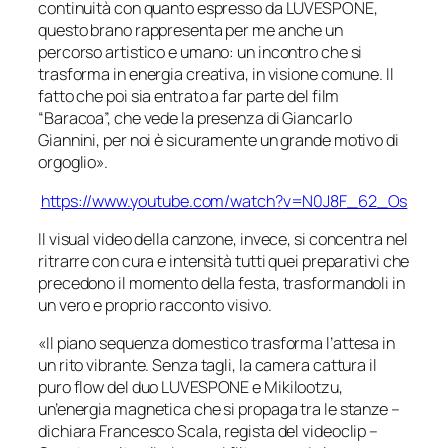
continuità con quanto espresso da LUVESPONE,
questo brano rappresenta per me anche un
percorso artistico e umano: un incontro che si
trasforma in energia creativa, in visione comune. Il
fatto che poi sia entrato a far parte del film
“Baracoa”, che vede la presenza di Giancarlo
Giannini, per noi è sicuramente un grande motivo di
orgoglio».
https://www.youtube.com/watch?
v=N0J8F_62_Os
Il visual video della canzone, invece, si concentra nel
ritrarre con cura e intensità tutti quei preparativi che
precedono il momento della festa, trasformandoli in
un vero e proprio racconto visivo.
«Il piano sequenza domestico trasforma l’attesa in
un rito vibrante. Senza tagli, la camera cattura il
puro flow del duo LUVESPONE e Mikilootzu,
un’energia magnetica che si propaga tra le stanze –
dichiara Francesco Scala, regista del videoclip –