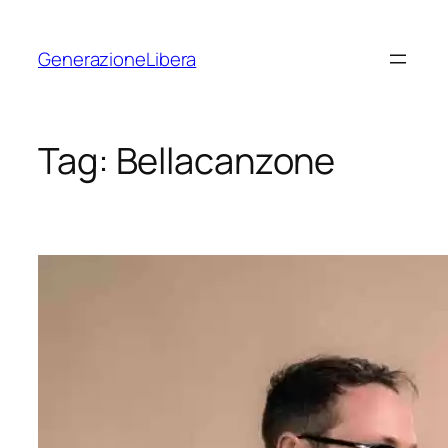
Vai
al
GenerazioneLibera
contenuto
Tag:
Bellacanzone