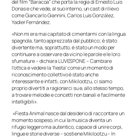
del film “Baracoa” che porta la regia di Ernesto Luis
Donas e che vede, al suo interno, un cast di rilievo
come Giancarlo Giannini, Carlos Luis González,
Yadier Fernández.
«Non mi era mai capitato di cimentarmi con la lingua
spagnola, tanto apprezzata dal pubblico; è stato
divertente ma, soprattutto, è stato un modo per
continuare a osservare da vicino le parole e le loro
sfumature – dichiara LUVESPONE – Cambiare
l’ottica e vedere la ‘fiesta’ come un momento di
riconoscimento collettivo è stato anche
interessante e infatti, con Mikilootzu, ci siamo
proprio divertiti a ragionarci su e, allo stesso tempo,
a trovare melodie e concetti non banali e facilmente
intelligibili».
«Fiesta Animal nasce dal desiderio di raccontare un
momento sospeso, in cui la musica diventa un
rifugio leggero ma autentico, capace di unire corpi,
lingue e storie diverse – sostiene Mikilootzu – In