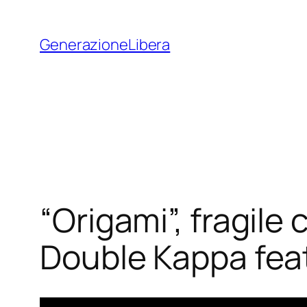
Vai
al
GenerazioneLibera
contenuto
“Origami”, fragile 
Double Kappa fea