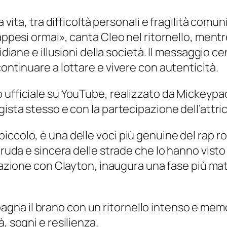
a vita, tra difficoltà personali e fragilità com
 appesi ormai», canta Cleo nel ritornello, men
idiane e illusioni della società. Il messaggio c
continuare a lottare e vivere con autenticità.
 ufficiale su YouTube, realizzato da Mickeypa
gista stesso e con la partecipazione dell’attri
ccolo, è una delle voci più genuine del rap rom
 cruda e sincera delle strade che lo hanno visto
orazione con Clayton, inaugura una fase più mat
gna il brano con un ritornello intenso e mem
, sogni e resilienza.