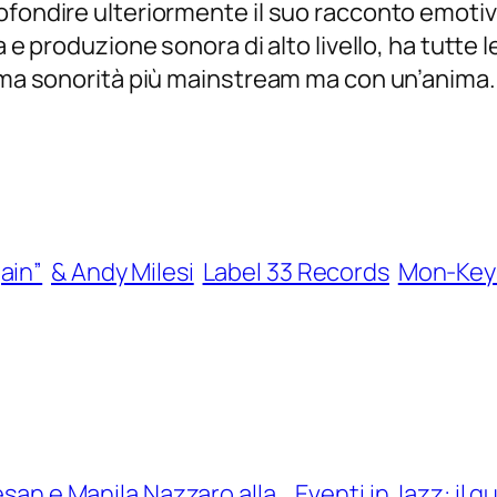
ofondire ulteriormente il suo racconto emotivo
a e produzione sonora di alto livello, ha tutte 
 ama sonorità più mainstream ma con un’anima.
ain”
& Andy Milesi
Label 33 Records
Mon-Key
esan e Manila Nazzaro alla
Eventi in Jazz: il 