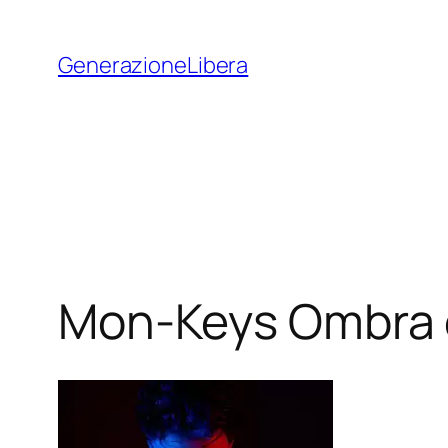
Vai
al
GenerazioneLibera
contenuto
Mon-Keys Ombra 