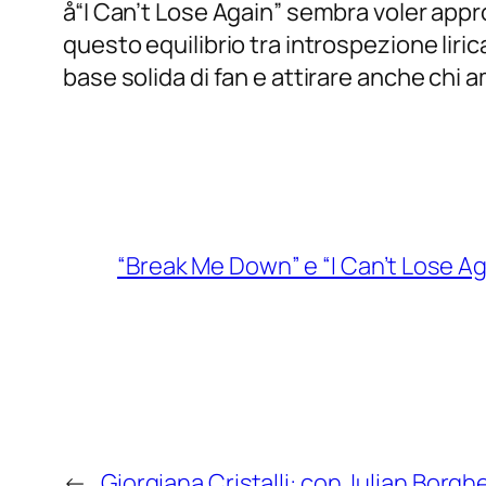
å“I Can’t Lose Again” sembra voler appr
questo equilibrio tra introspezione liric
base solida di fan e attirare anche chi
“Break Me Down” e “I Can’t Lose Ag
←
Giorgiana Cristalli: con Julian Borgh