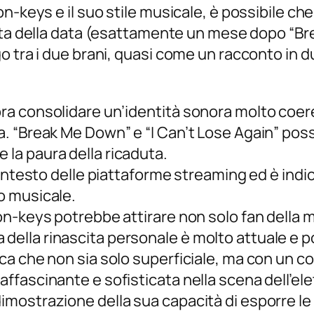
-keys e il suo stile musicale, è possibile che 
elta della data (esattamente un mese dopo “B
tra i due brani, quasi come un racconto in due 
a consolidare un’identità sonora molto coere
. “Break Me Down” e “I Can’t Lose Again” po
 e la paura della ricaduta.
ontesto delle piattaforme streaming ed è indica
o musicale.
n-keys potrebbe attirare non solo fan della m
tema della rinascita personale è molto attuale 
ca che non sia solo superficiale, ma con un 
ffascinante e sofisticata nella scena dell’el
mostrazione della sua capacità di esporre le 