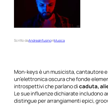
Scritto da
AndreaInfusino
in
Musica
Mon-keys è un musicista, cantautore e 
un’elettronica oscura che fonde elemen
introspettivi che parlano di
caduta, ali
Le sue influenze dichiarate includono a
distingue per arrangiamenti epici, groo