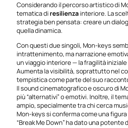
Considerando il percorso artistico di Mon
tematica di
resilienza
interiore. La sc
strategia ben pensata: creare un dialogo 
quella dinamica.
Con questi due singoli, Mon-keys sembr
intrattenimento, ma narrazione emotiva
un viaggio interiore — la fragilità iniziale
Aumenta la visibilità, soprattutto nel c
tempistica come parte del suo raccont
Il sound cinematografico e oscuro di Mo
più “alternativi” o emotivi. Inoltre, il 
ampio, specialmente tra chi cerca musi
Mon-keys si conferma come una figura a
“Break Me Down” ha dato una potente di