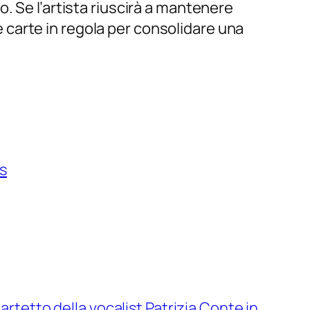
. Se l’artista riuscirà a mantenere
le carte in regola per consolidare una
s
quartetto della vocalist Patrizia Conte in