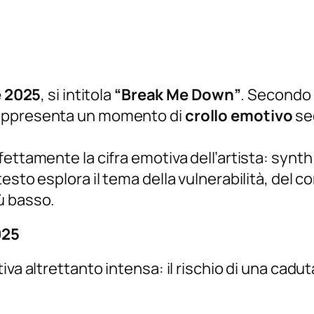
e 2025
, si intitola
“Break Me Down”
. Secondo 
rappresenta un momento di
crollo emotivo
se
ettamente la cifra emotiva dell’artista: synth 
sto esplora il tema della vulnerabilità, del co
ù basso.
025
va altrettanto intensa: il rischio di una caduta