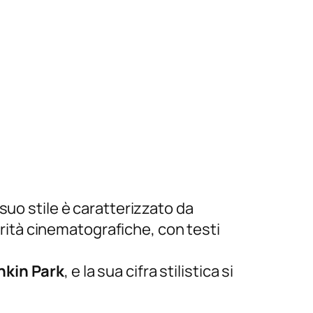
 suo stile è caratterizzato da
ità cinematografiche, con testi
nkin Park
, e la sua cifra stilistica si