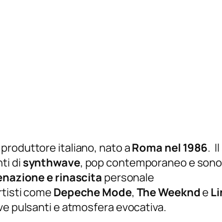
produttore italiano, nato a
Roma nel 1986
.
Il
ti di
synthwave
, pop contemporaneo e sonor
enazione e rinascita
personale
rtisti come
Depeche Mode
,
The Weeknd
e
Li
ve pulsanti e atmosfera evocativa.