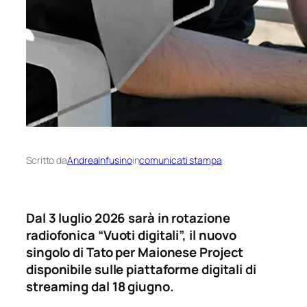
Scritto da
AndreaInfusino
in
comunicati stampa
Dal 3 luglio 2026 sarà in rotazione
radiofonica “Vuoti digitali”, il nuovo
singolo di Tato per Maionese Project
disponibile sulle piattaforme digitali di
streaming dal 18 giugno.