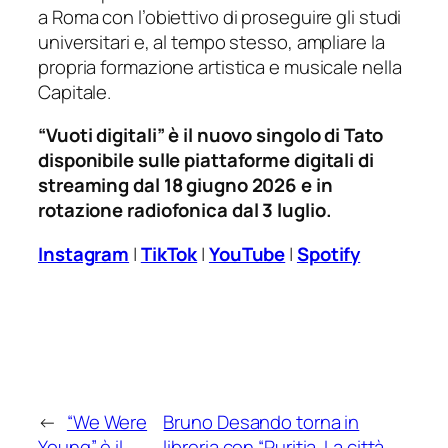
a Roma con l’obiettivo di proseguire gli studi
universitari e, al tempo stesso, ampliare la
propria formazione artistica e musicale nella
Capitale.
“Vuoti digitali” è il nuovo singolo di Tato
disponibile sulle piattaforme digitali di
streaming dal 18 giugno 2026 e in
rotazione radiofonica dal 3 luglio.
Instagram
|
TikTok
|
YouTube
|
Spotify
←
“We Were
Bruno Desando torna in
Young” è il
libreria con “Puritia. La città