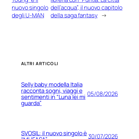
nuovo singolo
dell’acqua”, il nuovo capitolo
degli U-MAN
della saga fantasy
→
ALTRI ARTICOLI
Selly baby modella Italia
racconta sogni, viaggi e
05/08/2026
sentimenti in “Luna lei mi
guarda”
SVOSIL: il nuovo singolo è
30/07/2026