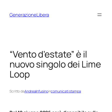
Vai
al
GenerazioneLibera
contenuto
“Vento d’estate” è il
nuovo singolo dei Lime
Loop
Scritto da
AndreaInfusino
in
comunicati stampa