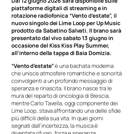
Dal 12 giugno 2026 sarà disponibile sulle
piattaforme digitali di streaming e in
rotazione radiofonica “Vento d’estate”, il
nuovo singolo dei Lime Loop per Up Music
prodotto da Sabatino Salvati.
Il brano sarà
presentato dal vivo sabato 13 giugno in
occasione del Kiss Kiss Play Summer,
all’interno della tappa di Baia Domizia.
“Vento d’estate”
è una bachata moderna
che unisce atmosfere romantiche e sonorità
coinvolgenti a un profondo messaggio di
speranza e rinascita. Il brano nasce tra le
mura del reparto di oncologia di Brescia,
mentre Carlo Tavella, oggi componente dei
Lime Loop, stava affrontando una delle sfide
più difficili della sua vita. In quei giorni
segnati dall’incertezza, la musica è
diventata rifugio, forza e speranza.