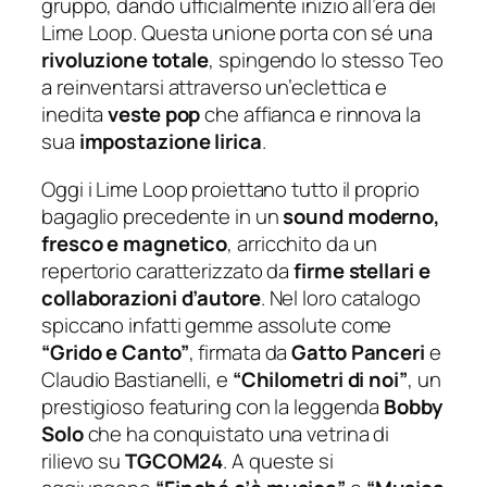
gruppo, dando ufficialmente inizio all’era dei
Lime Loop. Questa unione porta con sé una
rivoluzione totale
, spingendo lo stesso Teo
a reinventarsi attraverso un’eclettica e
inedita
veste pop
che affianca e rinnova la
sua
impostazione lirica
.
Oggi i Lime Loop proiettano tutto il proprio
bagaglio precedente in un
sound moderno,
fresco e magnetico
, arricchito da un
repertorio caratterizzato da
firme stellari e
collaborazioni d’autore
. Nel loro catalogo
spiccano infatti gemme assolute come
“Grido e Canto”
, firmata da
Gatto Panceri
e
Claudio Bastianelli, e
“Chilometri di noi”
, un
prestigioso featuring con la leggenda
Bobby
Solo
che ha conquistato una vetrina di
rilievo su
TGCOM24
. A queste si