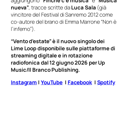
aggiungono
“Finché c’è musica”
e
“Musica
nueva”
, tracce scritte da
Luca Sala
(già
vincitore del Festival di Sanremo 2012 come
co-autore del brano di Emma Marrone “Non è
l’inferno”).
“Vento d’estate” è il nuovo singolo dei
Lime Loop disponibile sulle piattaforme di
streaming digitale e in rotazione
radiofonica dal 12 giugno 2026 per Up
Music/Il Branco Publishing.
Instagram
|
YouTube
|
Facebook
|
Spotify