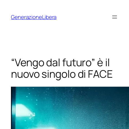
Vai
al
GenerazioneLibera
contenuto
“Vengo dal futuro” è il
nuovo singolo di FACE