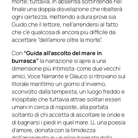
morte; tuttavia,
In absentia
sottintende nel
finale una doppia disvelazione che ribalterà
ogni certezza, mettendo a dura prova sia
Guido che il lettore, nell’arrendersi al fatto
che c’è qualcosa di ancora più difficile da
accettare “dell’amore oltre la morte”.
Con
“
Guida all’ascolto del mare in
burrasca”
la narrazione si apre a una
dimensione più intimista: come due vecchi
amici, Voce Narrante e Glauco si ritrovano sul
litorale marittimo un giorno d’inverno,
sconvolto dalla tempesta, un luogo freddo e
inospitale che tuttavia attrae solitari esseri
umani in cerca di risposte, alla portata
soltanto di chi accetta di ascoltare le onde e
di bagnarsi i piedi in quel mare. Lì, una poesia
d’amore, donata con la timidezza
dell’anonimato in un plico bagnato dalla